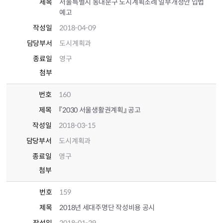
제목
서울특별시 동대문구 도시계획조례 일부개정안 입법
예고
작성일
2018-04-09
담당부서
도시계획과
종료일
영구
첨부
번호
160
제목
『2030 서울생활권계획』 공고
작성일
2018-03-15
담당부서
도시계획과
종료일
영구
첨부
번호
159
제목
2018년 세대주명단 작성비용 공시