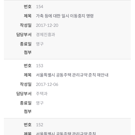
번호
154
제목
가축 등에 대한 일시 이동중지 명령
작성일
2017-12-20
담당부서
경제진흥과
종료일
영구
첨부
번호
153
제목
서울특별시 공동주택 관리규약 준칙 재안내
작성일
2017-12-06
담당부서
주택과
종료일
영구
첨부
번호
152
제목
서울특별시 공동주택 관리규약 준칙