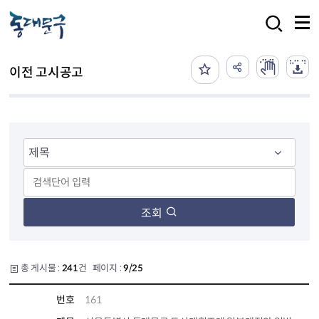
본문 바로가기
검색
이전 고시공고
조회
총 게시물 :
241
건 페이지 :
9/25
번호
161