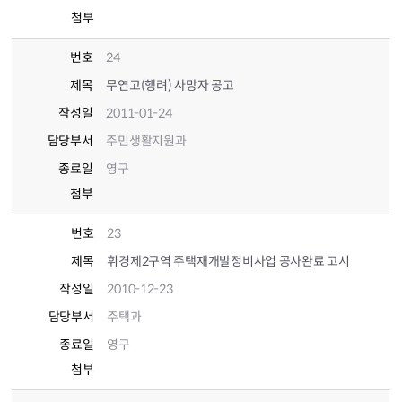
첨부
번호
24
제목
무연고(행려) 사망자 공고
작성일
2011-01-24
담당부서
주민생활지원과
종료일
영구
첨부
번호
23
제목
휘경제2구역 주택재개발정비사업 공사완료 고시
작성일
2010-12-23
담당부서
주택과
종료일
영구
첨부