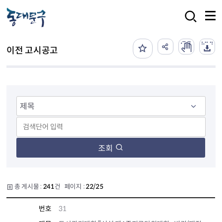
본문 바로가기
검색
이전 고시공고
조회
총 게시물 :
241
건 페이지 :
22/25
번호
31