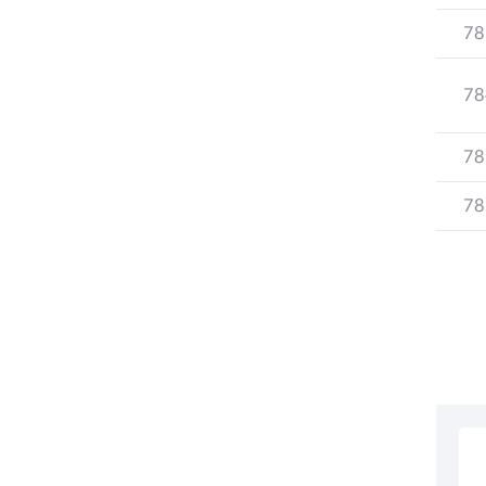
78
78
78
78
부동산소식
조상땅찾기
부동산중개업소현황
부동산중개업 알림판
부동산중개보수(중개수수료)
바뀐지번찾기
토지등급열기
개별공시지가