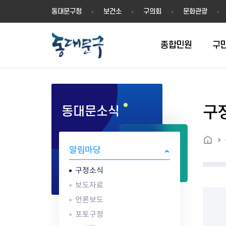
동
동대문구청
보건소
구의회
문화관광
대
문
구
종합민원
구
구
동대문소식
민원실안내
온라인접수
구정소식
주요업무계획(2024년~)
역사
교육소식
여권
구민제안
구보
예산일반현황
휘장(CI)
일자리소식
온라인번호표 발급(대기현황)
온라인접수내역
보도자료
주요업무계획(~2023년)
상징물
교육프로그램
세무
설문조사
동대문구소식지
주민참여예산제
상징말(BI)
일자리센터
홈
민원편람(민원서식)
언론보도
주요업무성과
홍보동영상
자치회관
건설관리
실버 소식지
지방재정공시
캐릭터
직업소개사업
알림마당
무인민원발급기
포토구정
비전 2026
기본현황
정보화교육
자동차·교통
동대문 생활안
중기지방재정계
슬로건
동행일자리사업
민원편의시책 및 제도
고시공고
동대문구청장직 인수위원회 백
행정구역
여성복지관
부동산
홍보물
세입,세출예산 
캐치프레이즈
지역공동체일자
구정소식
가족관계등록 제신고 후속절차
입법예고
서
꽃의 도시
평생학습관
건축
출산‧양육‧다
예산낭비신고
도시브랜드
보도자료
원스톱 통합안내
문화행사
월중주요행사
Walking City
교육지원센터
정보통신
예산낭비절감제
그린나래 동대
언론보도
행정서비스헌장
강좌교육
정책실명제
구민 아카데미 신청
자료실
포토구정
어디서나민원
추진현황
채용공고
수상현황
민방위
재정(예산)용어