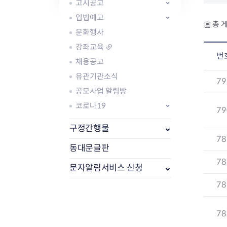
자주묻는질문
유관기관소식
월별행사달력
원어민 화상영어
고시공고
새소식
공모사업 알림방
동국 천문대
입법예고
총 게
코로나19
동대문교육협력특화지구
문화행사
교육경비보조금 지원
강좌교육
번
채용공고
유관기관소식
79
공모사업 알림방
코로나19
79
AI 사업 등록 관리제
동대문구 AI 사업 현황
지리교통소식
문화체육소식
구정간행물
도로명주소 안내
행사 및 프로그
78
국내도시
상세주소 부여제도
이용안내
문화체육시설
동대문글판
국외도시
지리정보
공원녹지현황
78
문자알림서비스 신청
자매도시 혜택
대중교통
단체안내
직거래장터쇼핑몰
자전거
동대문문화재단
78
주차장
우회전알리미
78