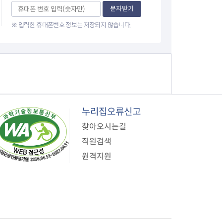
이
문자받기
※ 입력한 휴대폰번호 정보는 저장되지 않습니다.
지
누리집오류신고
찾아오시는길
직원검색
원격지원