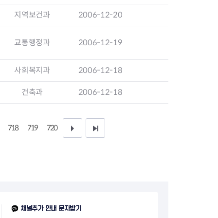
지원센터
도시디자인
지역보건과
2006-12-20
비쿠폰 안내
건설공사알림
장안동283-1일대 개발사업
역세권 활성화사업
교통행정과
2006-12-19
장안동 일대 종합발전계획 수
립
사회복지과
2006-12-18
서울도시공간포털
지역주택조합사업
건축과
2006-12-18
718
719
720
다
끝
음
페
1
이
0
지
페
채널추가 안내 문자받기