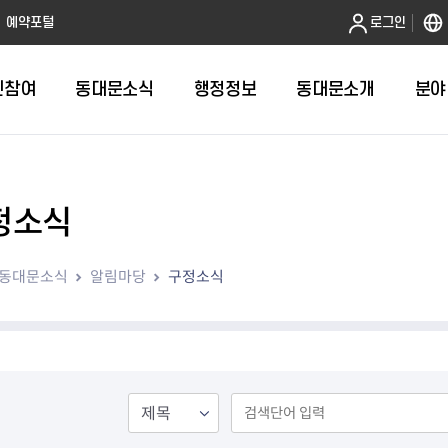
본문 바로가기
예약포털
로그인
민참여
동대문소식
행정정보
동대문소개
분야
정소식
인터넷민원발급
정보공개제도안내
조직도
청년소식
민원FAQ
공유도시 
동대문구 
발주계획
한눈에보기
복지소식
도
보건소인터넷민원발급
비공개세부기준
직원검색
서울청년센터 동대문
국민신문고(
공유게시판
주정차 단속
입찰정보
민원안내
의료·요양
동대문소식
알림마당
구정소식
대형폐기물신청
행정정보 사전공표
청사안내
DDM 청년창업센터
민원통합상
공유공간 대
계약현황
위원회
바우처사업
내
획
거주자우선주차신청
정보공개청구 TOP 10
찾아오시는 길
취업역량 강화
적극행정
계약 희망업
신설동
복지시설
운용현황
리사업
온라인현수막신청
정보목록
동대문구청 이용지도
참여문화 조성
바가지 요금
관련정보
용두동
아동청소년
자녀지원 안내
청년 행정체험단 신청
결재문서 공개
관련링크
제기동
노인
안
문구
업무추진비 공개
청년정책 문자알림서비스
전농1동
저소득
지출집행내역 공개
전농2동
장애인
사전
보조금공개
답십리1동
여성친화도