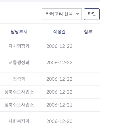
확인
장협의체
담당부서
작성일
첨부
년아지트
자치행정과
2006-12-22
교통행정과
2006-12-22
식
도시정비소식
금지원
공동주택현황
건축과
2006-12-22
소개
사이트
고향사랑기부제
정비사업구역현황
청방법 및 처리
센터
답례물품
재건축
성북수도사업소
2006-12-22
공표
착한가격업소
재개발
민원신청
착한가격업소 추천
재정비촉진
성북수도사업소
2006-12-21
물가정보
지구단위계획
석면해체·제거일정
사회복지과
2006-12-20
 기업
청량리 중심지 육성