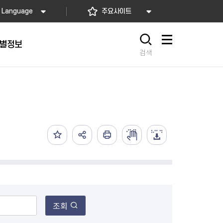
Language
주요사이트
별정보
사이트맵
검색
동대문
문자알림서비스
칭찬합시다
자치법규
교육기관
재난안전소식
상담민원)
 문자 알림
 통합돌봄사업
나눔의 장터마당
행정규제개혁
공공기관
안전문화운동
담창구
관 시설 안내
행정처분
우리 동네 안전지도
체 접수
온라인행정심판
재난별 행동요령
 신고
주민조례청구
안전보험·공제
법률상담
안전 체험·교육
재난유형별 주요정책사업
재난약자 행동요령
조회
시