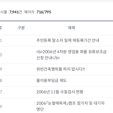
회의공개
답십리2동
출산육아
공유재산 정보
장안1동
주거
시물 :
7,941
건 페이지 :
716/795
조직운영 핵심지표
장안2동
보듬누리
위원회 현황
청량리동
지역사회보
동대문구 기억여행
회기동
자원봉사
호
구분
제목
공공데이터개방
휘경1동
보훈
휘경2동
DDM 청소
1
주민등록 말소자 일제 재등록기간 안내
이문1동
이문2동
<b>2006년 4차분 영업용 화물 유류보조금
0
신청 안내</b>
청소환경소식
지역경제소
램
쓰레기배출및수거
중소기업자
9
위반건축행위를 하지 맙시다!!
공직자부조리신고
종량제봉투 및 납부필증
옴부즈만 
기업 관련 
하도급부조리신고
대형폐기물신청
고충민원 신
사이버창업
8
물이용부담금 제도
공익신고
재활용센터
조사결과 
동대문구 
부패행위신고
정화조청소
옴부즈만 
숨어있는 
7
2006년 11월 수질검사 현황
행동강령위반신고
환경오염현황
장바구니 
2006「눈썰매축제」캠프 참가자 및 대기자
복지·보조금 부정신고
환경개선부담금
전통시장
6
명단
구민고객의 권리
환경제도
사회적경제