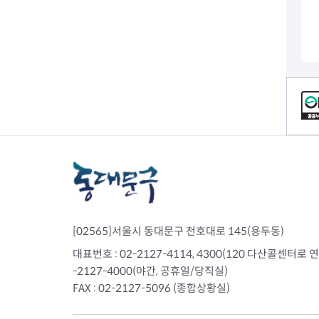
전세사기피해
컨텐츠 정보
[02565]서울시 동대문구 천호대로 145(용두동)
대표번호 : 02-2127-4114, 4300(120 다산콜센터로 연결)
-2127-4000(야간, 공휴일/당직실)
FAX : 02-2127-5096 (종합상황실)