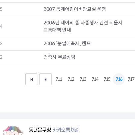
청렴자료방
석면건축물 DB
ESG경제
5
2007 동계어린이비만교실 운영
감사실시결과
탄소중립 생활 실천 캠페인
민생회복소
구민감사참여
보행환경 개선사업
2006년 제야의 종 타종행사 관련 서울시
업무추진비 공개
공중화장실 찾기
4
교통대책 안내
보조금공개
탄소중립지원센터
구민감사관활동
3
2006「눈썰매축제」캠프
2
건축사 무료상담
711
712
713
714
715
716
717
처
이
음
전
페
1
이
0
지
페
동대문구청
카카오톡채널