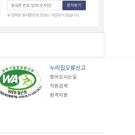
이
문자받기
※ 입력한 휴대폰번호 정보는 저장되지 않습니다.
지
누리집오류신고
찾아오시는길
직원검색
원격지원