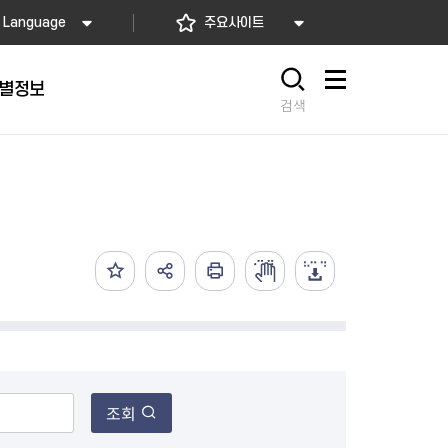
Language
주요사이트
별정보
사이트맵
검색
동대문
문자알림서비스
칭찬합시다
자치법규
교육기관
재난안전소식
상담민원)
 문자 알림
 통합돌봄사업
나눔의 장터마당
행정규제개혁
공공기관
안전문화운동
담창구
관 시설 안내
행정처분
우리 동네 안전지도
체 접수
온라인행정심판
재난별 행동요령
 신고
주민조례청구
안전보험·공제
법률상담
안전 체험·교육
재난유형별 주요정책사업
재난약자 행동요령
조회
시