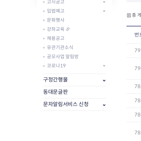
자주묻는질문
유관기관소식
월별행사달력
원어민 화상영어
고시공고
새소식
공모사업 알림방
동국 천문대
입법예고
총 게
코로나19
동대문교육협력특화지구
문화행사
교육경비보조금 지원
강좌교육
번
채용공고
유관기관소식
79
공모사업 알림방
코로나19
79
AI 사업 등록 관리제
동대문구 AI 사업 현황
지리교통소식
문화체육소식
구정간행물
도로명주소 안내
행사 및 프로그
78
국내도시
상세주소 부여제도
이용안내
문화체육시설
동대문글판
국외도시
지리정보
공원녹지현황
78
문자알림서비스 신청
자매도시 혜택
대중교통
단체안내
직거래장터쇼핑몰
자전거
동대문문화재단
78
주차장
우회전알리미
78