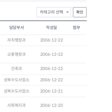
확인
장협의체
담당부서
작성일
첨부
년아지트
자치행정과
2006-12-22
교통행정과
2006-12-22
식
도시정비소식
금지원
공동주택현황
건축과
2006-12-22
소개
사이트
고향사랑기부제
정비사업구역현황
청방법 및 처리
센터
답례물품
재건축
성북수도사업소
2006-12-22
공표
착한가격업소
재개발
민원신청
착한가격업소 추천
재정비촉진
성북수도사업소
2006-12-21
물가정보
지구단위계획
석면해체·제거일정
사회복지과
2006-12-20
 기업
청량리 중심지 육성