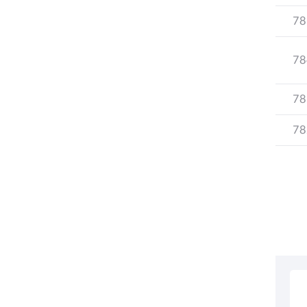
78
78
78
78
부동산소식
조상땅찾기
부동산중개업소현황
부동산중개업 알림판
부동산중개보수(중개수수료)
바뀐지번찾기
토지등급열기
개별공시지가