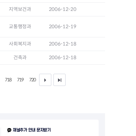
지원센터
도시디자인
지역보건과
2006-12-20
비쿠폰 안내
건설공사알림
장안동283-1일대 개발사업
역세권 활성화사업
교통행정과
2006-12-19
장안동 일대 종합발전계획 수
립
사회복지과
2006-12-18
서울도시공간포털
지역주택조합사업
건축과
2006-12-18
718
719
720
다
끝
음
페
1
이
0
지
페
채널추가 안내 문자받기