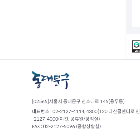
전세사기피해
컨텐츠 정보
[02565]서울시 동대문구 천호대로 145(용두동)
대표번호 : 02-2127-4114, 4300(120 다산콜센터로 연결)
-2127-4000(야간, 공휴일/당직실)
FAX : 02-2127-5096 (종합상황실)