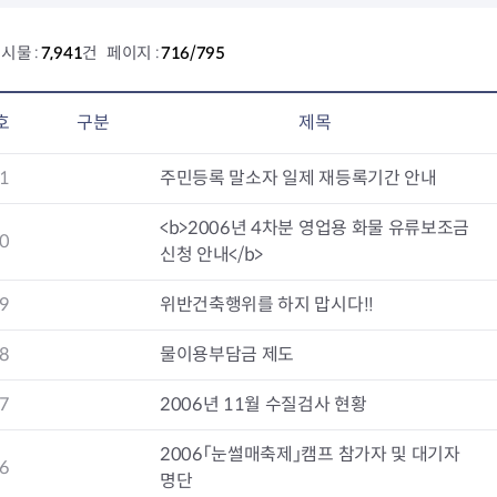
회의공개
답십리2동
출산육아
공유재산 정보
장안1동
주거
시물 :
7,941
건 페이지 :
716/795
조직운영 핵심지표
장안2동
보듬누리
위원회 현황
청량리동
지역사회보
동대문구 기억여행
회기동
자원봉사
호
구분
제목
공공데이터개방
휘경1동
보훈
휘경2동
DDM 청소
1
주민등록 말소자 일제 재등록기간 안내
이문1동
이문2동
<b>2006년 4차분 영업용 화물 유류보조금
0
신청 안내</b>
청소환경소식
지역경제소
램
쓰레기배출및수거
중소기업자
9
위반건축행위를 하지 맙시다!!
공직자부조리신고
종량제봉투 및 납부필증
옴부즈만 
기업 관련 
하도급부조리신고
대형폐기물신청
고충민원 신
사이버창업
8
물이용부담금 제도
공익신고
재활용센터
조사결과 
동대문구 
부패행위신고
정화조청소
옴부즈만 
숨어있는 
7
2006년 11월 수질검사 현황
행동강령위반신고
환경오염현황
장바구니 
2006「눈썰매축제」캠프 참가자 및 대기자
복지·보조금 부정신고
환경개선부담금
전통시장
6
명단
구민고객의 권리
환경제도
사회적경제