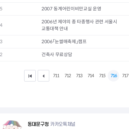
청렴자료방
석면건축물 DB
ESG경제
5
2007 동계어린이비만교실 운영
감사실시결과
탄소중립 생활 실천 캠페인
민생회복소
구민감사참여
보행환경 개선사업
2006년 제야의 종 타종행사 관련 서울시
업무추진비 공개
공중화장실 찾기
4
교통대책 안내
보조금공개
탄소중립지원센터
구민감사관활동
3
2006「눈썰매축제」캠프
2
건축사 무료상담
711
712
713
714
715
716
717
처
이
음
전
페
1
이
0
지
페
동대문구청
카카오톡채널