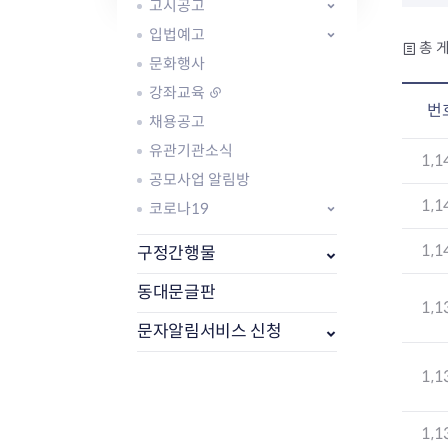
자주묻는질문
유관기관소식
월별행사달력
원어민 화상영어
고시공고
새소식
공모사업 알림방
동국 천문대
입법예고
총 게
코로나19
동대문교육협력특화지구
문화행사
교육경비보조금 지원
강좌교육
번
채용공고
유관기관소식
1,1
공모사업 알림방
1,1
코로나19
AI 사업 등록 관리제
동대문구 AI 사업 현황
지리교통소식
문화체육소식
1,1
구정간행물
도로명주소 안내
행사 및 프로그
국내도시
상세주소 부여제도
이용안내
문화체육시설
동대문글판
1,1
국외도시
지리정보
공원녹지현황
문자알림서비스 신청
자매도시 혜택
대중교통
단체안내
직거래장터쇼핑몰
자전거
동대문문화재단
1,1
주차장
우회전알리미
1,1