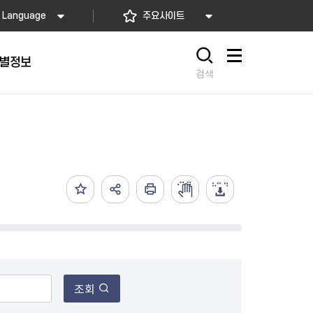
Language
주요사이트
별정보
사이트맵
검색
동대문
문자알림서비스
칭찬합시다
자치법규
교육기관
재난안전소식
상담민원)
 문자 알림
 통합돌봄사업
나눔의 장터마당
행정규제개혁
공공기관
안전문화운동
담창구
관 시설 안내
행정처분
우리 동네 안전지도
체 접수
온라인행정심판
재난별 행동요령
 신고
주민조례청구
안전보험·공제
법률상담
안전 체험·교육
재난유형별 주요정책사업
재난약자 행동요령
조회
시