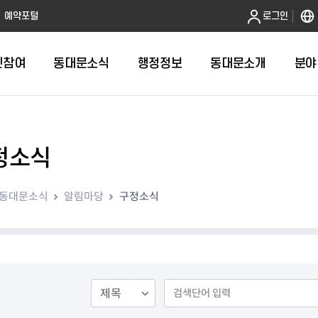
본문 바로가기
예약포털
로그인
민참여
동대문소식
행정정보
동대문소개
분야
정소식
인터넷민원발급
정보공개제도안내
조직도
청년소식
민원FAQ
공유도시 
동대문구 
발주계획
한눈에보기
복지소식
도
보건소인터넷민원발급
비공개세부기준
직원검색
서울청년센터 동대문
국민신문고(
공유게시판
주정차 단속
입찰정보
민원안내
의료·요양
동대문소식
알림마당
구정소식
대형폐기물신청
행정정보 사전공표
청사안내
DDM 청년창업센터
민원통합상
공유공간 대
계약현황
위원회
바우처사업
내
획
거주자우선주차신청
정보공개청구 TOP 10
찾아오시는 길
취업역량 강화
적극행정
계약 희망업
신설동
복지시설
운용현황
리사업
온라인현수막신청
정보목록
동대문구청 이용지도
참여문화 조성
바가지 요금
관련정보
용두동
아동청소년
자녀지원 안내
청년 행정체험단 신청
결재문서 공개
관련링크
제기동
노인
안
문구
업무추진비 공개
청년정책 문자알림서비스
전농1동
저소득
지출집행내역 공개
전농2동
장애인
사전
보조금공개
답십리1동
여성친화도