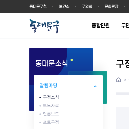
동
동대문구청
보건소
구의회
문화관광
대
문
구
종합민원
구
구
동대문소식
민원실안내
온라인접수
구정소식
주요업무계획(2024년~)
역사
교육소식
여권
구민제안
구보
예산일반현황
휘장(CI)
일자리소식
온라인번호표 발급(대기현황)
온라인접수내역
보도자료
주요업무계획(~2023년)
상징물
교육프로그램
세무
설문조사
동대문구소식지
주민참여예산제
상징말(BI)
일자리센터
홈
민원편람(민원서식)
언론보도
주요업무성과
홍보동영상
자치회관
건설관리
실버 소식지
지방재정공시
캐릭터
직업소개사업
알림마당
무인민원발급기
포토구정
비전 2026
기본현황
정보화교육
자동차·교통
동대문 생활안
중기지방재정계
슬로건
동행일자리사업
민원편의시책 및 제도
고시공고
동대문구청장직 인수위원회 백
행정구역
여성복지관
부동산
홍보물
세입,세출예산 
캐치프레이즈
지역공동체일자
구정소식
가족관계등록 제신고 후속절차
입법예고
서
꽃의 도시
평생학습관
건축
출산‧양육‧다
예산낭비신고
도시브랜드
보도자료
원스톱 통합안내
문화행사
월중주요행사
Walking City
교육지원센터
정보통신
예산낭비절감제
그린나래 동대
언론보도
행정서비스헌장
강좌교육
정책실명제
구민 아카데미 신청
자료실
포토구정
어디서나민원
추진현황
채용공고
수상현황
민방위
재정(예산)용어