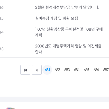
청렴자료방
석면건축물 DB
ESG경제
36
3월은 환경개선부담금 납부의 달 입니다.
감사실시결과
탄소중립 생활 실천 캠페인
민생회복소
구민감사참여
보행환경 개선사업
35
실버농장 개장 및 회원 모집
업무추진비 공개
공중화장실 찾기
보조금공개
탄소중립지원센터
`07년 친환경상품 구매실적및 `08년 구매
구민감사관활동
34
계획
2008년도 개별주택가격 열람 및 의견제출
33
안내
681
682
683
684
685
686
687
처
이
음
전
페
1
이
0
지
페