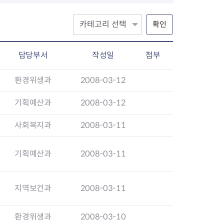
확인
장협의체
담당부서
작성일
첨부
년아지트
환경위생과
2008-03-12
기획예산과
2008-03-12
식
도시정비소식
사회복지과
2008-03-11
금지원
공동주택현황
소개
사이트
고향사랑기부제
정비사업구역현황
기획예산과
2008-03-11
청방법 및 처리
센터
답례물품
재건축
공표
착한가격업소
재개발
민원신청
착한가격업소 추천
재정비촉진
지역보건과
2008-03-11
물가정보
지구단위계획
석면해체·제거일정
환경위생과
2008-03-10
 기업
청량리 중심지 육성