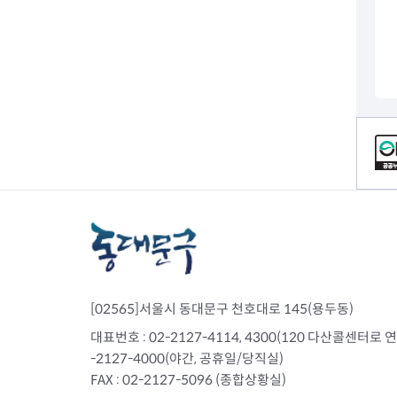
전세사기피해
컨텐츠 정보
[02565]서울시 동대문구 천호대로 145(용두동)
대표번호 : 02-2127-4114, 4300(120 다산콜센터로 연결)
-2127-4000(야간, 공휴일/당직실)
FAX : 02-2127-5096 (종합상황실)