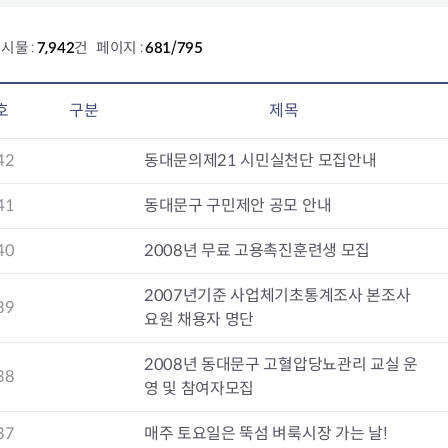
회의공개
답십리2동
출산육아
공유재산 정보
장안1동
주거
시물 :
7,942
건 페이지 :
681/795
조직운영 핵심지표
장안2동
보듬누리
위원회 현황
청량리동
지역사회보
동대문구 기억여행
회기동
자원봉사
호
구분
제목
공공데이터개방
휘경1동
보훈
휘경2동
DDM 청소
42
동대문의제21 시민실천단 모집안내
이문1동
이문2동
41
동대문구 구민제안 공모 안내
청소환경소식
지역경제소
40
2008년 무료 고용촉진훈련생 모집
램
쓰레기배출및수거
중소기업자
공직자부조리신고
종량제봉투 및 납부필증
옴부즈만 
기업 관련 
2007년기준 사업체기초통계조사 본조사
39
하도급부조리신고
대형폐기물신청
고충민원 신
사이버창업
요원 채용자 명단
공익신고
재활용센터
조사결과 
동대문구 
부패행위신고
정화조청소
옴부즈만 
숨어있는 
2008년 동대문구 고혈압당뇨관리 교실 운
38
행동강령위반신고
환경오염현황
장바구니 
영 및 참여자모집
복지·보조금 부정신고
환경개선부담금
전통시장
37
매주 토요일은 뚝섬 벼룩시장 가는 날!
구민고객의 권리
환경제도
사회적경제