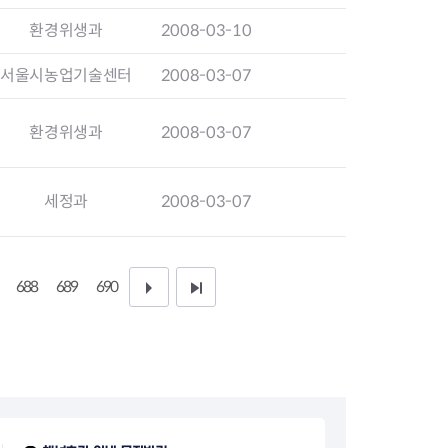
지원센터
도시디자인
환경위생과
2008-03-10
비쿠폰 안내
건설공사알림
장안동283-1일대 개발사업
서울시농업기술센터
2008-03-07
역세권 활성화사업
장안동 일대 종합발전계획 수
립
환경위생과
2008-03-07
서울도시공간포털
지역주택조합사업
세정과
2008-03-07
688
689
690
다
끝
음
페
1
이
0
지
페