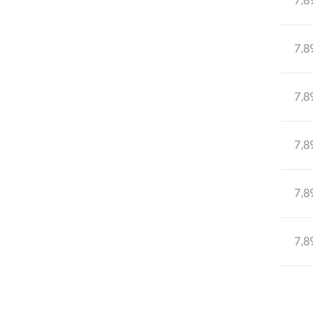
7,8
7,8
7,8
7,8
부동산소식
7,8
조상땅찾기
부동산중개업소현황
부동산중개업 알림판
7,8
부동산중개보수(중개수수료)
바뀐지번찾기
토지등급열기
개별공시지가