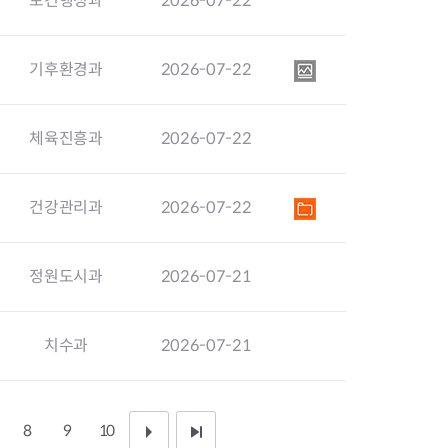
보건행정과
2026-07-22
지원센터
도시디자인
비쿠폰 안내
건설공사알림
장안동283-1일대 개발사업
기후환경과
2026-07-22
역세권 활성화사업
장안동 일대 종합발전계획 수
립
체육진흥과
2026-07-22
서울도시공간포털
지역주택조합사업
건강관리과
2026-07-22
정원도시과
2026-07-21
치수과
2026-07-21
8
9
10
다
끝