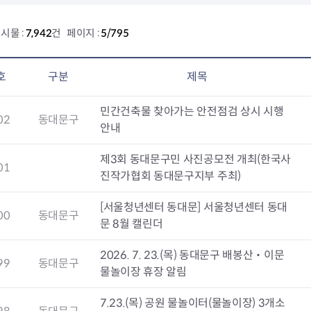
회의공개
답십리2동
출산육아
공유재산 정보
장안1동
주거
시물 :
7,942
건 페이지 :
5/795
조직운영 핵심지표
장안2동
보듬누리
위원회 현황
청량리동
지역사회보
동대문구 기억여행
회기동
자원봉사
호
구분
제목
공공데이터개방
휘경1동
보훈
휘경2동
DDM 청소
민간건축물 찾아가는 안전점검 상시 시행
02
동대문구
이문1동
안내
이문2동
제3회 동대문구민 사진공모전 개최(한국사
01
청소환경소식
지역경제소
진작가협회 동대문구지부 주최)
램
쓰레기배출및수거
중소기업자
공직자부조리신고
종량제봉투 및 납부필증
옴부즈만 
기업 관련 
[서울청년센터 동대문] 서울청년센터 동대
00
동대문구
하도급부조리신고
대형폐기물신청
고충민원 신
사이버창업
문 8월 캘린더
공익신고
재활용센터
조사결과 
동대문구 
부패행위신고
정화조청소
옴부즈만 
숨어있는 
2026. 7. 23.(목) 동대문구 배봉산‧이문
99
동대문구
행동강령위반신고
환경오염현황
장바구니 
물놀이장 휴장 알림
복지·보조금 부정신고
환경개선부담금
전통시장
구민고객의 권리
환경제도
사회적경제
7.23.(목) 공원 물놀이터(물놀이장) 3개소