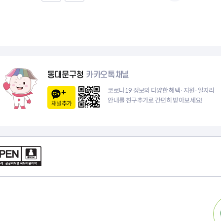
음
전
페
1
이
0
지
페
동대문구청
카카오톡채널
이
코로나19 정보와 다양한 혜택·지원·일자리
안내를 친구추가로 간편히 받아보세요!
채널추가
지