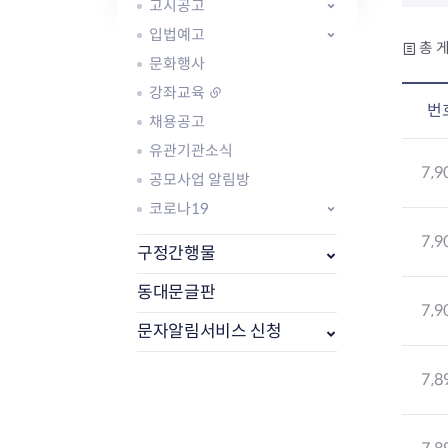
자주묻는질문
유관기관소식
월별행사달력
원어민 화상영어
고시공고
새소식
공모사업 알림방
동국 천문대
입법예고
총 게
코로나19
동대문교육협력특화지구
문화행사
교육경비보조금 지원
강좌교육
번
채용공고
유관기관소식
7,9
공모사업 알림방
코로나19
AI 사업 등록 관리제
7,9
동대문구 AI 사업 현황
지리교통소식
문화체육소식
구정간행물
도로명주소 안내
행사 및 프로그
국내도시
상세주소 부여제도
이용안내
문화체육시설
동대문글판
7,9
국외도시
지리정보
공원녹지현황
문자알림서비스 신청
자매도시 혜택
대중교통
단체안내
직거래장터쇼핑몰
자전거
동대문문화재단
7,8
주차장
우회전알리미