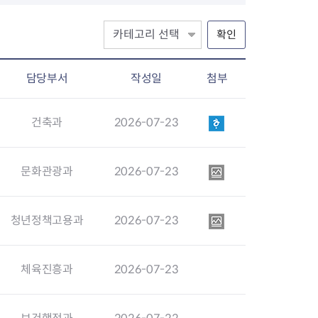
확인
장협의체
담당부서
작성일
첨부
년아지트
건축과
2026-07-23
문화관광과
2026-07-23
식
도시정비소식
금지원
공동주택현황
소개
사이트
고향사랑기부제
정비사업구역현황
청년정책고용과
2026-07-23
청방법 및 처리
센터
답례물품
재건축
공표
착한가격업소
재개발
민원신청
착한가격업소 추천
재정비촉진
체육진흥과
2026-07-23
물가정보
지구단위계획
석면해체·제거일정
 기업
청량리 중심지 육성