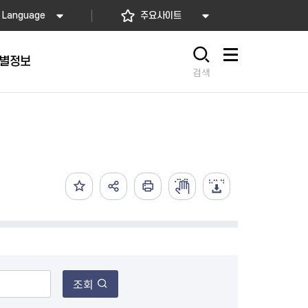
Language
주요사이트
별정보
사이트맵
검색
동대문
문자알림서비스
칭찬합시다
자치법규
교육기관
재난안전소식
상담민원)
 문자 알림
 통합돌봄사업
나눔의 장터마당
행정규제개혁
공공기관
안전문화운동
담창구
관 시설 안내
행정처분
우리 동네 안전지도
체 접수
온라인행정심판
재난별 행동요령
 신고
주민조례청구
안전보험·공제
법률상담
안전 체험·교육
재난유형별 주요정책사업
재난약자 행동요령
조회
시