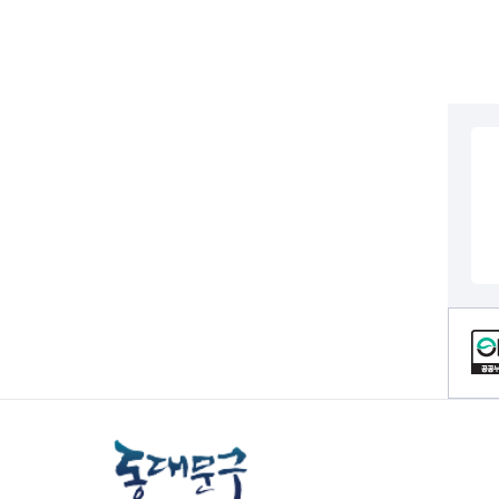
전세사기피해
컨텐츠 정보