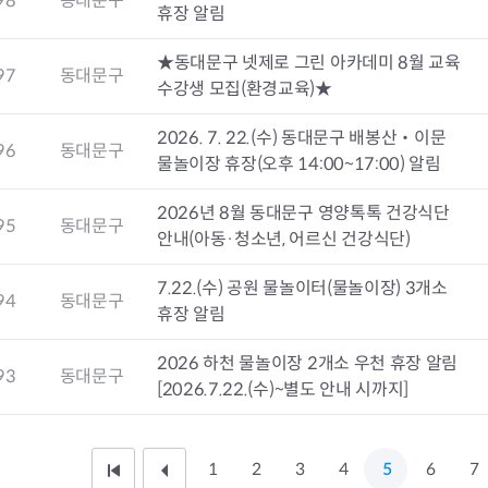
98
동대문구
청렴자료방
석면건축물 DB
ESG경제
휴장 알림
감사실시결과
탄소중립 생활 실천 캠페인
민생회복소
★동대문구 넷제로 그린 아카데미 8월 교육
구민감사참여
보행환경 개선사업
97
동대문구
수강생 모집(환경교육)★
업무추진비 공개
공중화장실 찾기
보조금공개
탄소중립지원센터
2026. 7. 22.(수) 동대문구 배봉산‧이문
구민감사관활동
96
동대문구
물놀이장 휴장(오후 14:00~17:00) 알림
2026년 8월 동대문구 영양톡톡 건강식단
95
동대문구
안내(아동·청소년, 어르신 건강식단)
7.22.(수) 공원 물놀이터(물놀이장) 3개소
94
동대문구
휴장 알림
2026 하천 물놀이장 2개소 우천 휴장 알림
93
동대문구
[2026.7.22.(수)~별도 안내 시까지]
1
2
3
4
5
6
7
처
이