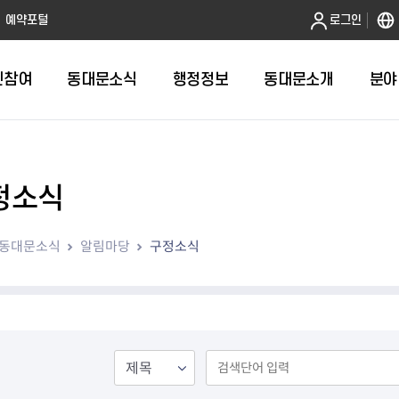
본문 바로가기
예약포털
로그인
민참여
동대문소식
행정정보
동대문소개
분야
정소식
인터넷민원발급
정보공개제도안내
조직도
청년소식
민원FAQ
공유도시 
동대문구 
발주계획
한눈에보기
복지소식
도
보건소인터넷민원발급
비공개세부기준
직원검색
서울청년센터 동대문
국민신문고(
공유게시판
주정차 단속
입찰정보
민원안내
의료·요양
동대문소식
알림마당
구정소식
대형폐기물신청
행정정보 사전공표
청사안내
DDM 청년창업센터
민원통합상
공유공간 대
계약현황
위원회
바우처사업
내
획
거주자우선주차신청
정보공개청구 TOP 10
찾아오시는 길
취업역량 강화
적극행정
계약 희망업
신설동
복지시설
운용현황
리사업
온라인현수막신청
정보목록
동대문구청 이용지도
참여문화 조성
바가지 요금
관련정보
용두동
아동청소년
자녀지원 안내
청년 행정체험단 신청
결재문서 공개
관련링크
제기동
노인
안
문구
업무추진비 공개
청년정책 문자알림서비스
전농1동
저소득
지출집행내역 공개
전농2동
장애인
사전
보조금공개
답십리1동
여성친화도