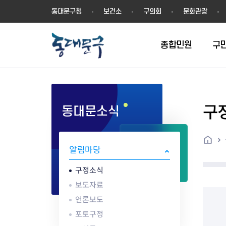
동
동대문구청
보건소
구의회
문화관광
대
문
구
종합민원
구
구
동대문소식
민원실안내
온라인접수
구정소식
주요업무계획(2024년~)
역사
교육소식
여권
구민제안
구보
예산일반현황
휘장(CI)
일자리소식
온라인번호표 발급(대기현황)
온라인접수내역
보도자료
주요업무계획(~2023년)
상징물
교육프로그램
세무
설문조사
동대문구소식지
주민참여예산제
상징말(BI)
일자리센터
홈
민원편람(민원서식)
언론보도
주요업무성과
홍보동영상
자치회관
건설관리
실버 소식지
지방재정공시
캐릭터
직업소개사업
알림마당
무인민원발급기
포토구정
비전 2026
기본현황
정보화교육
자동차·교통
동대문 생활안
중기지방재정계
슬로건
동행일자리사업
민원편의시책 및 제도
고시공고
동대문구청장직 인수위원회 백
행정구역
여성복지관
부동산
홍보물
세입,세출예산 
캐치프레이즈
지역공동체일자
구정소식
가족관계등록 제신고 후속절차
입법예고
서
꽃의 도시
평생학습관
건축
출산‧양육‧다
예산낭비신고
도시브랜드
보도자료
원스톱 통합안내
문화행사
월중주요행사
Walking City
교육지원센터
정보통신
예산낭비절감제
그린나래 동대
언론보도
행정서비스헌장
강좌교육
정책실명제
구민 아카데미 신청
자료실
포토구정
어디서나민원
추진현황
채용공고
수상현황
민방위
재정(예산)용어