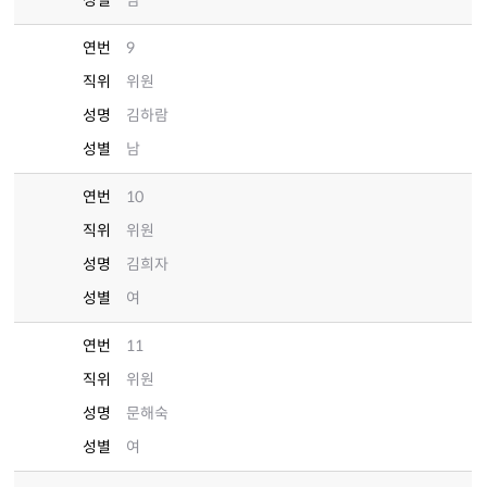
성별
남
연번
9
직위
위원
성명
김하람
성별
남
연번
10
직위
위원
성명
김희자
성별
여
연번
11
직위
위원
성명
문해숙
성별
여