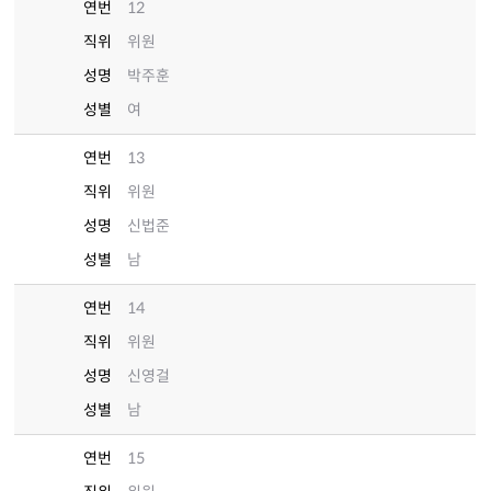
연번
12
직위
위원
성명
박주훈
성별
여
연번
13
직위
위원
성명
신법준
성별
남
연번
14
직위
위원
성명
신영걸
성별
남
연번
15