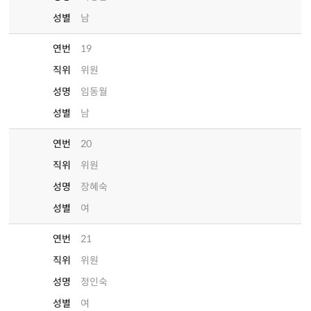
성별
남
연번
19
직위
위원
성명
임동월
성별
남
연번
20
직위
위원
성명
장혜숙
성별
여
연번
21
직위
위원
성명
정인숙
성별
여