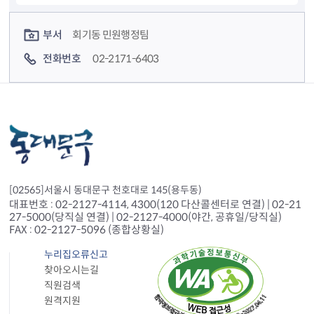
컨텐츠 정보
컨텐츠 담당자 정보
부서
회기동 민원행정팀
전화번호
02-2171-6403
[02565]서울시 동대문구 천호대로 145(용두동)
대표번호 : 02-2127-4114, 4300(120 다산콜센터로 연결) | 02-21
27-5000(당직실 연결) | 02-2127-4000(야간, 공휴일/당직실)
FAX : 02-2127-5096 (종합상황실)
누리집오류신고
찾아오시는길
직원검색
원격지원