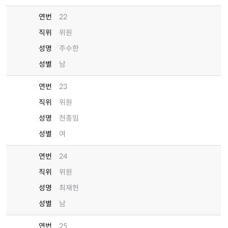
연번
22
직위
위원
성명
주수한
성별
남
연번
23
직위
위원
성명
천종임
성별
여
연번
24
직위
위원
성명
최재헌
성별
남
연번
25