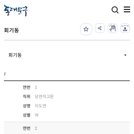
본문 바로가기
검색
회기동
회기동
F
연번
1
직위
당연직고문
성명
이도연
성별
여
연번
2