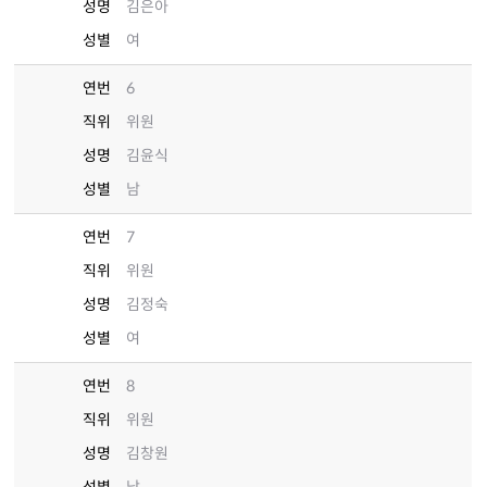
성명
김은아
성별
여
연번
6
직위
위원
성명
김윤식
성별
남
연번
7
직위
위원
성명
김정숙
성별
여
연번
8
직위
위원
성명
김창원