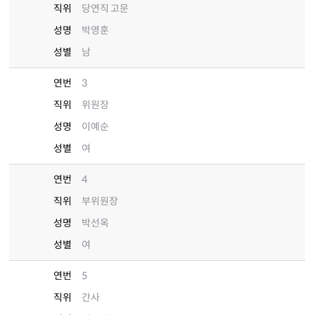
직위
당연직 고문
성명
박영훈
성별
남
연번
3
직위
위원장
성명
이예순
성별
여
연번
4
직위
부위원장
성명
박선옥
성별
여
연번
5
직위
간사