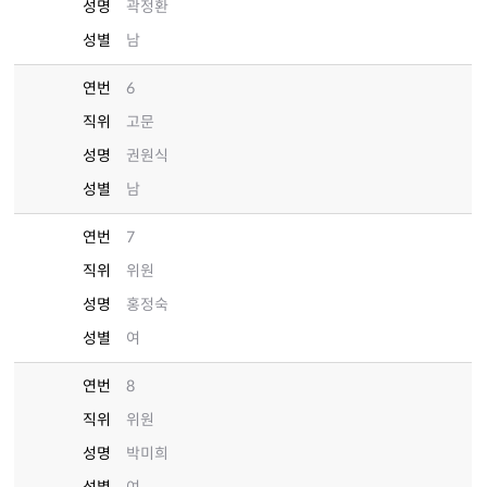
성명
곽정환
성별
남
연번
6
직위
고문
성명
권원식
성별
남
연번
7
직위
위원
성명
홍정숙
성별
여
연번
8
직위
위원
성명
박미희