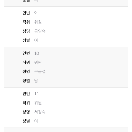
성별
여
연번
9
직위
위원
성명
공영숙
성별
여
연번
10
직위
위원
성명
구금섭
성별
남
연번
11
직위
위원
성명
서정숙
성별
여