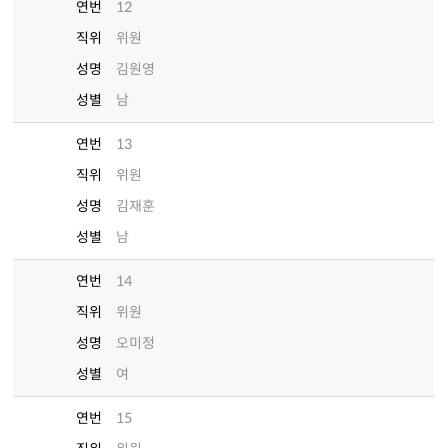
연번
12
직위
위원
성명
김원영
성별
남
연번
13
직위
위원
성명
김재훈
성별
남
연번
14
직위
위원
성명
오미정
성별
여
연번
15