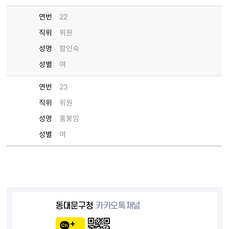
연번
22
직위
위원
성명
함인숙
성별
여
연번
23
직위
위원
성명
홍봉임
성별
여
동대문구청
카카오톡채널