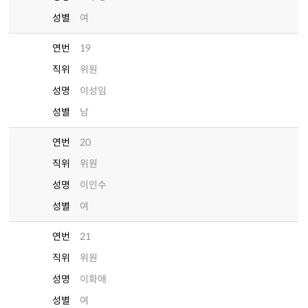
성별
여
연번
19
직위
위원
성명
이성임
성별
남
연번
20
직위
위원
성명
이인수
성별
여
연번
21
직위
위원
성명
이화애
성별
여