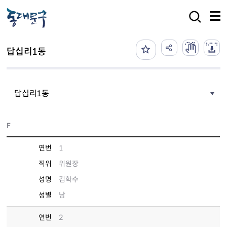
본문 바로가기
검색
답십리1동
답십리1동
F
연번
1
직위
위원장
성명
김학수
성별
남
연번
2