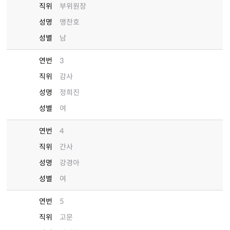
직위
부위원장
성명
맹찬호
성별
남
연번
3
직위
감사
성명
정희진
성별
여
연번
4
직위
간사
성명
강경아
성별
여
연번
5
직위
고문