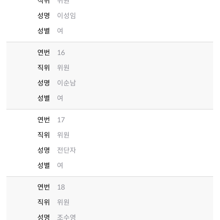
직위
위원
성명
이성임
성별
여
연번
16
직위
위원
성명
이순남
성별
여
연번
17
직위
위원
성명
전단자
성별
여
연번
18
직위
위원
성명
조수영