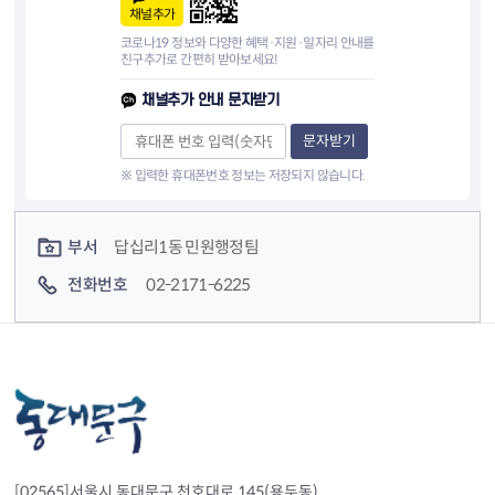
채널추가
코로나19 정보와 다양한 혜택·지원·일자리 안내를
친구추가로 간편히 받아보세요!
채널추가 안내 문자받기
문자받기
※ 입력한 휴대폰번호 정보는 저장되지 않습니다.
컨텐츠 정보
컨텐츠 담당자 정보
부서
답십리1동 민원행정팀
전화번호
02-2171-6225
[02565]서울시 동대문구 천호대로 145(용두동)