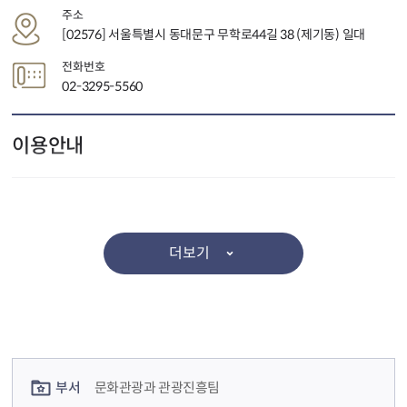
주소
[02576] 서울특별시 동대문구 무학로44길 38 (제기동) 일대
전화번호
02-3295-5560
이용안내
더보기
컨텐츠 정보
컨텐츠 담당자 정보
부서
문화관광과 관광진흥팀