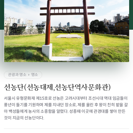
관광과 명소
명소
선농단(선농대제,선농단역사문화관)
서울시 유형문화재 제15호로 선농은 고려시대부터 조선시대 역대 임금들이
풍년이 들기를 기원하며 제를 지내던 장소로, 제를 올린 후 왕이 친히 밭을 갈
아 백성들에게 농사의 소중함을 알렸다. 성종때 이곳에 관경대를 쌓아 만든
것이 지금의 선농단이다.