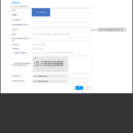
인
정
로
그
보
창
의
경
대
학
생
기
작
성
중
우
준
으
로
표
예
시
)
김
디
디
엠
초
등
학
학
년
동
대
문
구
○
○
/
교
/
/
1
3
이
디
디
엠
초
등
학
학
년
동
대
교
문
구
/
/
/
2
△
△
2
박
디
디
엠
초
등
학
학
년
동
대
문
구
/
교
/
/
3
□
□
3
예
시
나
비
야
나
비
야
)
예
시
김
작
사
이
작
곡
)
/