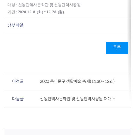
대상 : 선농단역사문화관 및 선농단역사공원
기간 :
2020. 12. 8. (화) ~ 12. 28. (월)
첨부파일
목록
이전글
2020 동대문구 생활예술 축제(11.30.~12.6.)
다음글
선농단역사문화관 및 선농단역사공원 재개관 안내
컨텐츠 정보
컨텐츠 담당자 정보