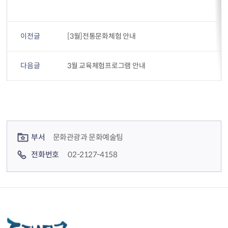
이전글
[3월]전통문화체험 안내
다음글
3월 교육체험프로그램 안내
컨텐츠 정보
컨텐츠 담당자 정보
부서
문화관광과 문화예술팀
전화번호
02-2127-4158