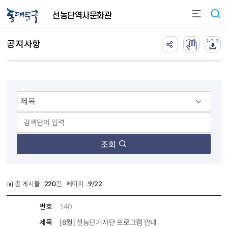
본문 바로가기
선농단역사문화관
공지사항
조회
총 게시물 :
220
건 페이지 :
9/22
번호
140
제목
[8월] 선농단기자단 프로그램 안내