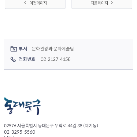
이전 페이지
다음 페이지
컨텐츠 정보
컨텐츠 담당자 정보
부서
문화관광과 문화예술팀
전화번호
02-2127-4158
02576 서울특별시 동대문구 무학로 44길 38 (제기동)
02-3295-5560