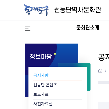
선
농
선농단역사문화관
단
역
사
문화관소개
문
화
관
공
정보마당
홈
공지사항
선농단 콘텐츠
보도자료
사진자료실