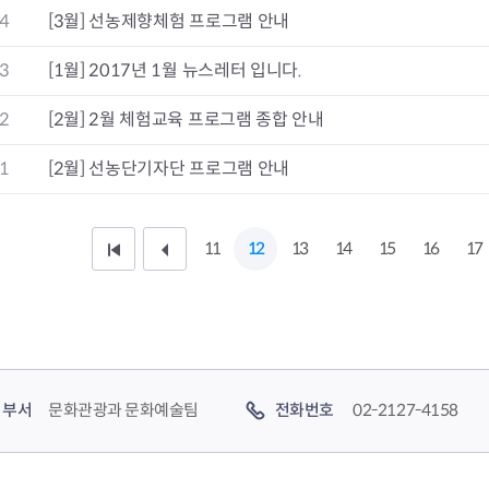
4
[3월] 선농제향체험 프로그램 안내
3
[1월] 2017년 1월 뉴스레터 입니다.
2
[2월] 2월 체험교육 프로그램 종합 안내
1
[2월] 선농단기자단 프로그램 안내
11
12
13
14
15
16
17
처
이
음
전
페
1
이
0
부서
문화관광과 문화예술팀
전화번호
02-2127-4158
지
페
이