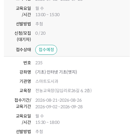
교육요일
월 수
/시간
13:00 ~ 15:30
선발방법
추첨
신청/모집
0 / 20
(대기자)
접수상태
접수예정
번호
235
강좌명
(기초) 인터넷 기초(엣지)
기관명
스마트도시과
교육장
전농교육장(답십리로26길 6, 2층)
접수기간
/
2026-08-21
~2026-08-26
교육기간
2026-09-02
~2026-09-28
교육요일
월 수
/시간
15:30 ~ 18:00
선발방법
추첨