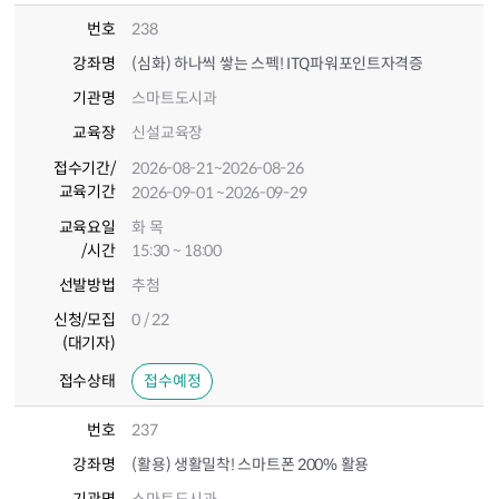
번호
238
강좌명
(심화) 하나씩 쌓는 스펙! ITQ파워포인트자격증
기관명
스마트도시과
교육장
신설교육장
접수기간
/
2026-08-21
~2026-08-26
교육기간
2026-09-01
~2026-09-29
교육요일
화 목
/시간
15:30 ~ 18:00
선발방법
추첨
신청/모집
0 / 22
(대기자)
접수상태
접수예정
번호
237
강좌명
(활용) 생활밀착! 스마트폰 200% 활용