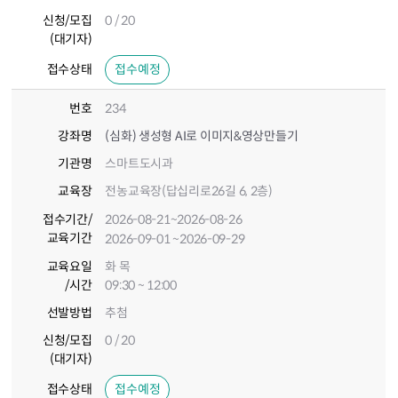
신청/모집
0 / 20
(대기자)
접수상태
접수예정
번호
234
강좌명
(심화) 생성형 AI로 이미지&영상만들기
기관명
스마트도시과
교육장
전농교육장(답십리로26길 6, 2층)
접수기간
/
2026-08-21
~2026-08-26
교육기간
2026-09-01
~2026-09-29
교육요일
화 목
/시간
09:30 ~ 12:00
선발방법
추첨
신청/모집
0 / 20
(대기자)
접수상태
접수예정