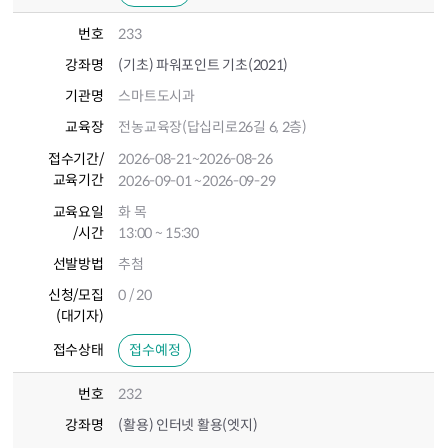
번호
233
강좌명
(기초) 파워포인트 기초(2021)
기관명
스마트도시과
교육장
전농교육장(답십리로26길 6, 2층)
접수기간
/
2026-08-21
~2026-08-26
교육기간
2026-09-01
~2026-09-29
교육요일
화 목
/시간
13:00 ~ 15:30
선발방법
추첨
신청/모집
0 / 20
(대기자)
접수상태
접수예정
번호
232
강좌명
(활용) 인터넷 활용(엣지)