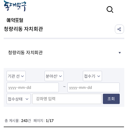
본문 바로가기
검색
예약포털
청량리동 자치회관
청량리동 자치회관
~
조회
총 게시물 :
243
건 페이지 :
1/17