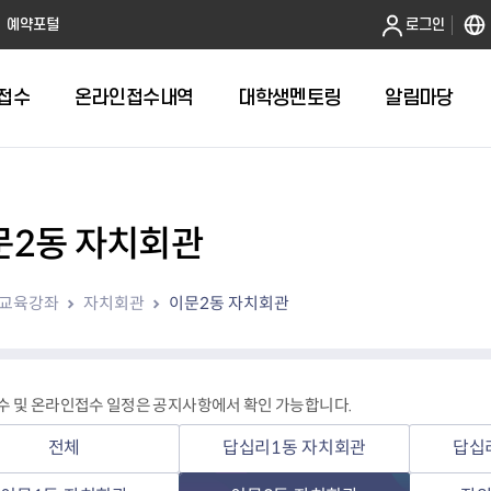
본문 바로가기
예약포털
로그인
접수
온라인접수내역
대학생멘토링
알림마당
문2동 자치회관
전체
답십리1동 자치회관
교육강좌
자치회관
이문2동 자치회관
답십리2동 자치회관
용두동 자치회관
이문1동 자치회관
이문2동 자치회관
 및 온라인접수 일정은 공지사항에서 확인 가능합니다.
장안1동 자치회관
장안2동 자치회관
전체
답십리1동 자치회관
답십
전농1동 자치회관