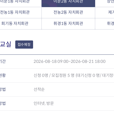
이문1동 자치회관
이문2동 자치회관
장안
전농2동 자치회관
제기동 자치회관
전농1동 자치회관
전농2동 자치회관
제
청량리동 자치회관
회기동 자치회관
회기동 자치회관
휘경1동 자치회관
휘경
휘경1동 자치회관
휘경2동 자치회관
교실
접수예정
기간
2026-08-18 09:00~2026-08-21 18:00
현황
신청
0
명 / 모집정원 5 명 (대기신청 0 명/ 대기정원
방법
선착순
방법
인터넷, 방문