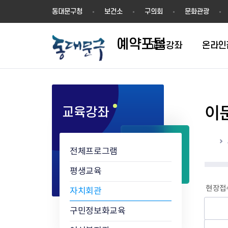
예
동대문구청
보건소
구의회
문화관광
약
포
예약포털
털
교육강좌
온라인
이
교육강좌
평생학습관
동네배움터
홈
전체프로그램
평생교육
현장접수
자치회관
구민정보화교육