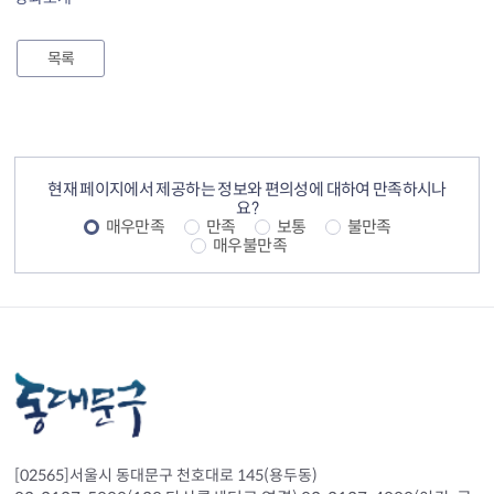
목록
컨텐츠 정보
컨텐츠 만족도 조사
현재 페이지에서 제공하는 정보와 편의성에 대하여 만족하시나
요?
매우만족
만족
보통
불만족
매우불만족
[02565]서울시 동대문구 천호대로 145(용두동)