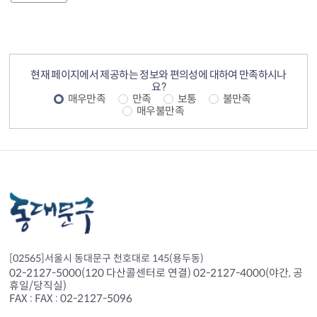
컨텐츠 정보
컨텐츠 만족도 조사
현재 페이지에서 제공하는 정보와 편의성에 대하여 만족하시나
요?
매우만족
만족
보통
불만족
매우불만족
[02565]서울시 동대문구 천호대로 145(용두동)
02-2127-5000(120 다산콜센터로 연결) 02-2127-4000(야간, 공
휴일/당직실)
FAX : FAX : 02-2127-5096