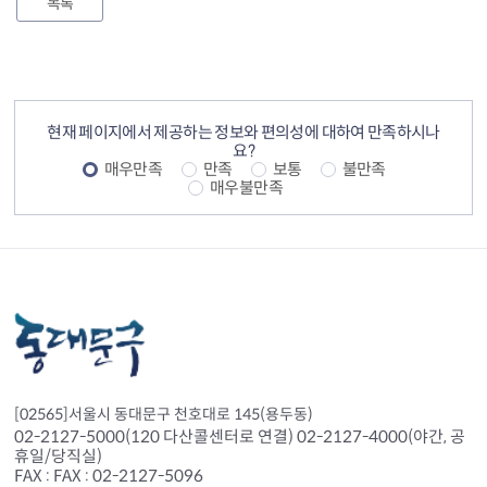
목록
컨텐츠 정보
컨텐츠 만족도 조사
현재 페이지에서 제공하는 정보와 편의성에 대하여 만족하시나
요?
매우만족
만족
보통
불만족
매우불만족
[02565]서울시 동대문구 천호대로 145(용두동)
02-2127-5000(120 다산콜센터로 연결) 02-2127-4000(야간, 공
휴일/당직실)
FAX : FAX : 02-2127-5096