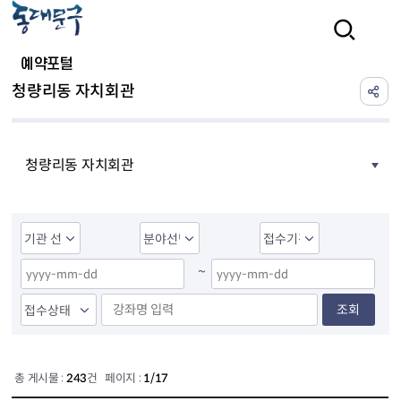
본문 바로가기
검색
예약포털
청량리동 자치회관
청량리동 자치회관
~
조회
총 게시물 :
243
건 페이지 :
1/17