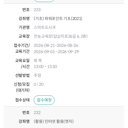
번호
233
강좌명
(기초) 파워포인트 기초(2021)
기관명
스마트도시과
교육장
전농교육장(답십리로26길 6, 2층)
접수기간
/
2026-08-21
~2026-08-26
교육기간
2026-09-01
~2026-09-29
교육요일
화 목
/시간
13:00 ~ 15:30
선발방법
추첨
신청/모집
0 / 20
(대기자)
접수상태
접수예정
번호
232
강좌명
(활용) 인터넷 활용(엣지)