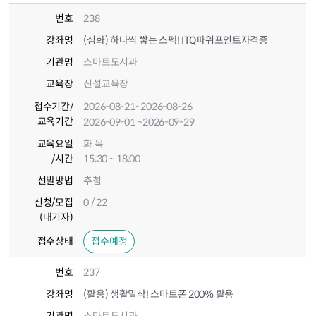
번호
238
강좌명
(심화) 하나씩 쌓는 스펙! ITQ파워포인트자격증
기관명
스마트도시과
교육장
신설교육장
접수기간
/
2026-08-21
~2026-08-26
교육기간
2026-09-01
~2026-09-29
교육요일
화 목
/시간
15:30 ~ 18:00
선발방법
추첨
신청/모집
0 / 22
(대기자)
접수상태
접수예정
번호
237
강좌명
(활용) 생활밀착! 스마트폰 200% 활용