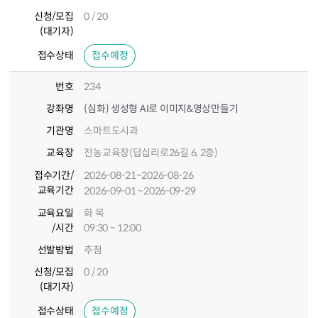
신청/모집
0 / 20
(대기자)
접수상태
접수예정
번호
234
강좌명
(심화) 생성형 AI로 이미지&영상만들기
기관명
스마트도시과
교육장
전농교육장(답십리로26길 6, 2층)
접수기간
/
2026-08-21
~2026-08-26
교육기간
2026-09-01
~2026-09-29
교육요일
화 목
/시간
09:30 ~ 12:00
선발방법
추첨
신청/모집
0 / 20
(대기자)
접수상태
접수예정