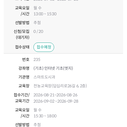
교육요일
월 수
/시간
13:00 ~ 15:30
선발방법
추첨
신청/모집
0 / 20
(대기자)
접수상태
접수예정
번호
235
강좌명
(기초) 인터넷 기초(엣지)
기관명
스마트도시과
교육장
전농교육장(답십리로26길 6, 2층)
접수기간
/
2026-08-21
~2026-08-26
교육기간
2026-09-02
~2026-09-28
교육요일
월 수
/시간
15:30 ~ 18:00
선발방법
추첨