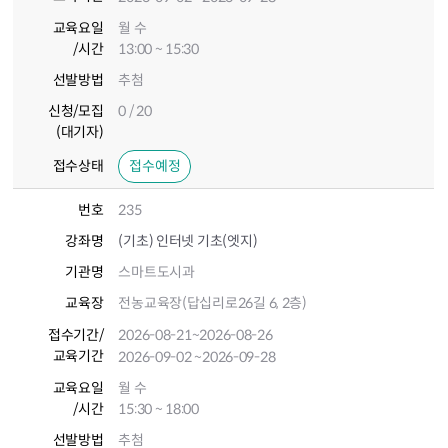
교육요일
월 수
/시간
13:00 ~ 15:30
선발방법
추첨
신청/모집
0 / 20
(대기자)
접수상태
접수예정
번호
235
강좌명
(기초) 인터넷 기초(엣지)
기관명
스마트도시과
교육장
전농교육장(답십리로26길 6, 2층)
접수기간
/
2026-08-21
~2026-08-26
교육기간
2026-09-02
~2026-09-28
교육요일
월 수
/시간
15:30 ~ 18:00
선발방법
추첨