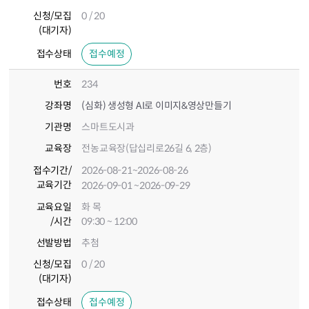
신청/모집
0 / 20
(대기자)
접수상태
접수예정
번호
234
강좌명
(심화) 생성형 AI로 이미지&영상만들기
기관명
스마트도시과
교육장
전농교육장(답십리로26길 6, 2층)
접수기간
/
2026-08-21
~2026-08-26
교육기간
2026-09-01
~2026-09-29
교육요일
화 목
/시간
09:30 ~ 12:00
선발방법
추첨
신청/모집
0 / 20
(대기자)
접수상태
접수예정