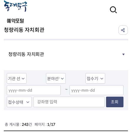
본문 바로가기
검색
예약포털
청량리동 자치회관
청량리동 자치회관
~
조회
총 게시물 :
243
건 페이지 :
1/17