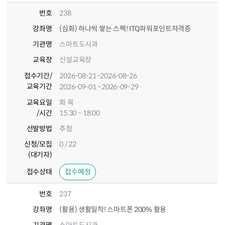
번호
238
강좌명
(심화) 하나씩 쌓는 스펙! ITQ파워포인트자격증
기관명
스마트도시과
교육장
신설교육장
접수기간
/
2026-08-21
~2026-08-26
교육기간
2026-09-01
~2026-09-29
교육요일
화 목
/시간
15:30 ~ 18:00
선발방법
추첨
신청/모집
0 / 22
(대기자)
접수상태
접수예정
번호
237
강좌명
(활용) 생활밀착! 스마트폰 200% 활용