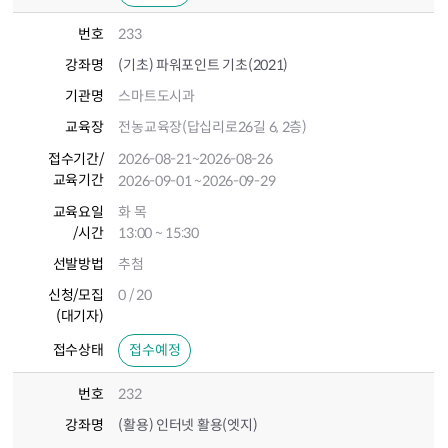
번호
233
강좌명
(기초) 파워포인트 기초(2021)
기관명
스마트도시과
교육장
전농교육장(답십리로26길 6, 2층)
접수기간
/
2026-08-21
~2026-08-26
교육기간
2026-09-01
~2026-09-29
교육요일
화 목
/시간
13:00 ~ 15:30
선발방법
추첨
신청/모집
0 / 20
(대기자)
접수상태
접수예정
번호
232
강좌명
(활용) 인터넷 활용(엣지)