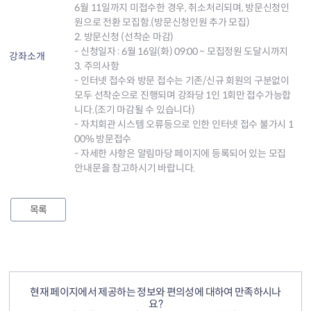
6월 11일까지 미접수한 경우, 취소처리되며, 방문신청인
원으로 전환 모집함.(방문신청인원 추가 모집)
2. 방문신청 (선착순 마감)
- 신청일자 : 6월 16일(화) 09:00 ~ 모집정원 도달시까지
강좌소개
3. 주의사항
- 인터넷 접수와 방문 접수는 기존/신규 회원의 구분없이
모두 선착순으로 진행되며 강좌당 1인 1회만 접수가능합
니다.(조기 마감될 수 있습니다)
- 자치회관 시스템 오류등으로 인한 인터넷 접수 불가시 1
00% 방문접수
- 자세한 사항은 알림마당 페이지에 등록되어 있는 모집
안내문을 참고하시기 바랍니다.
목록
컨텐츠 정보
컨텐츠 만족도 조사
현재 페이지에서 제공하는 정보와 편의성에 대하여 만족하시나
요?