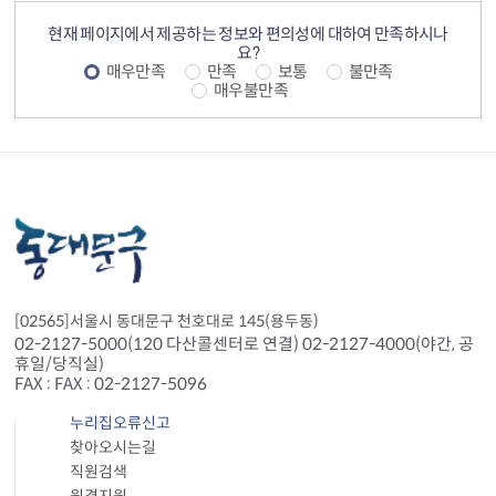
컨텐츠 정보
컨텐츠 만족도 조사
현재 페이지에서 제공하는 정보와 편의성에 대하여 만족하시나
요?
매우만족
만족
보통
불만족
매우불만족
[02565]서울시 동대문구 천호대로 145(용두동)
02-2127-5000(120 다산콜센터로 연결) 02-2127-4000(야간, 공
휴일/당직실)
FAX : FAX : 02-2127-5096
누리집오류신고
찾아오시는길
직원검색