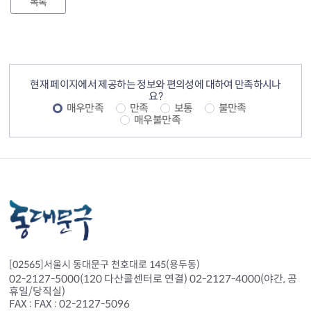
목록
컨텐츠 정보
컨텐츠 만족도 조사
현재 페이지에서 제공하는 정보와 편의성에 대하여 만족하시나
요?
매우만족
만족
보통
불만족
매우불만족
[02565]서울시 동대문구 천호대로 145(용두동)
02-2127-5000(120 다산콜센터로 연결) 02-2127-4000(야간, 공
휴일/당직실)
FAX : FAX : 02-2127-5096