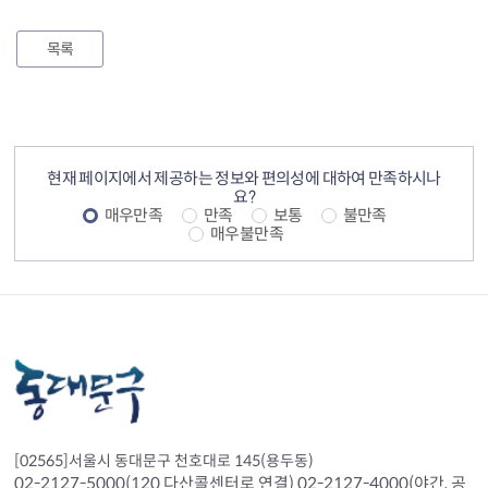
목록
컨텐츠 정보
컨텐츠 만족도 조사
현재 페이지에서 제공하는 정보와 편의성에 대하여 만족하시나
요?
매우만족
만족
보통
불만족
매우불만족
[02565]서울시 동대문구 천호대로 145(용두동)
02-2127-5000(120 다산콜센터로 연결) 02-2127-4000(야간, 공