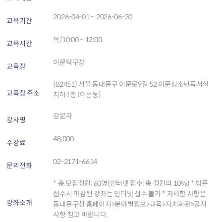
2026-04-01 ~ 2026-06-30
교육기간
목/10:00 ~ 12:00
교육시간
이문탁구장
교육장
(02451) 서울 동대문구 이문로9길 52 이문청소년독서실
교육장 주소
지하1층 (이문동)
강문자
강사명
48,000
수강료
02-2171-6614
문의전화
* 총 모집정원: 60명(인터넷 접수: 총 정원의 10%) * 방문
접수시 마감된 강좌는 인터넷 접수 불가 * 자세한 사항은
강좌소개
동대문구청 홈페이지>분야별정보>교육>자치회관>공지
사항 참고 바랍니다.