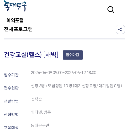
본문 바로가기
검색
예약포털
전체프로그램
건강교실(헬스) [새벽]
접수마감
2026-06-09 09:00~2026-06-12 18:00
접수기간
신청
3
명 / 모집정원 10 명 (대기신청 0 명/ 대기정원 0 명)
접수현황
선착순
선발방법
인터넷, 방문
신청방법
동대문구민
교육대상