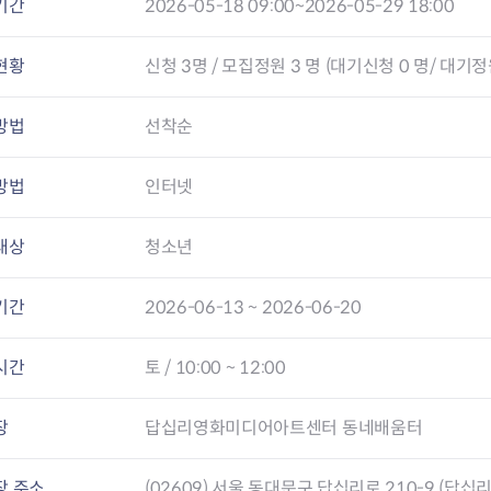
전농2동 자치회관
기간
2026-05-18 09:00~2026-05-29 18:00
제기동 자치회관
청량리동 자치회관
현황
신청
3
명 / 모집정원 3 명 (대기신청 0 명/ 대기정원
회기동 자치회관
휘경1동 자치회관
방법
선착순
휘경2동 자치회관
방법
인터넷
대상
청소년
기간
2026-06-13 ~ 2026-06-20
시간
토 / 10:00 ~ 12:00
장
답십리영화미디어아트센터 동네배움터
장 주소
(02609) 서울 동대문구 답십리로 210-9 (답십