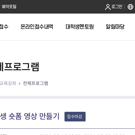
본문 바로가기
예약포털
로그인
접수
온라인접수내역
대학생멘토링
알림마당
체프로그램
전체
답십리1동 자치회관
교육강좌
전체프로그램
답십리2동 자치회관
용두동 자치회관
이문1동 자치회관
이문2동 자치회관
장안1동 자치회관
생 숏폼 영상 만들기
접수마감
장안2동 자치회관
전농1동 자치회관