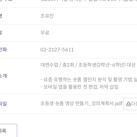
명
조유진
료
무료
전화
02-2127-5611
대면수업 / 총2회 / 초등학생(3학년~6학년) 대상
소개
- 요즘 유행하는 숏폼 챌린지 분석 및 촬영 기법 
- 모바일 앱을 활용한 컷 편집, 자막 삽입
초등생 숏폼 영상 만들기_강의계획서.pdf
파일
다
목록