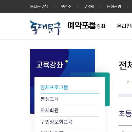
예
동대문구청
보건소
구의회
문화관광
약
포
예약포털
털
교육강좌
온라인
전
교육강좌
평생학습관
동네배움터
홈
전체프로그램
평생교육
자치회관
초등
구민정보화교육