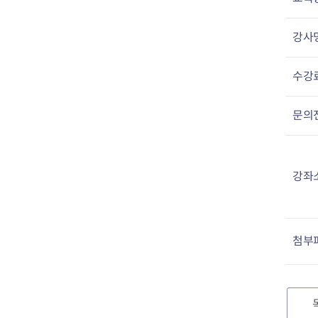
강사
수강
문의
강좌
첨부