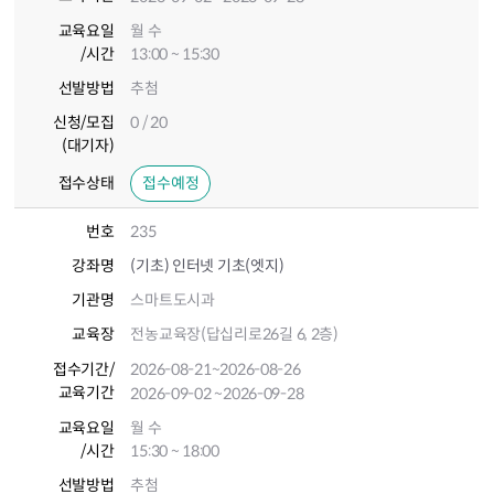
교육요일
월 수
/시간
13:00 ~ 15:30
선발방법
추첨
신청/모집
0 / 20
(대기자)
접수상태
접수예정
번호
235
강좌명
(기초) 인터넷 기초(엣지)
기관명
스마트도시과
교육장
전농교육장(답십리로26길 6, 2층)
접수기간
/
2026-08-21
~2026-08-26
교육기간
2026-09-02
~2026-09-28
교육요일
월 수
/시간
15:30 ~ 18:00
선발방법
추첨