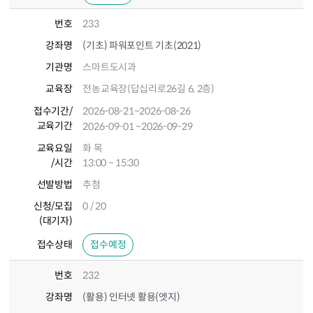
번호
233
강좌명
(기초) 파워포인트 기초(2021)
기관명
스마트도시과
교육장
전농교육장(답십리로26길 6, 2층)
접수기간
/
2026-08-21
~2026-08-26
교육기간
2026-09-01
~2026-09-29
교육요일
화 목
/시간
13:00 ~ 15:30
선발방법
추첨
신청/모집
0 / 20
(대기자)
접수상태
접수예정
번호
232
강좌명
(활용) 인터넷 활용(엣지)