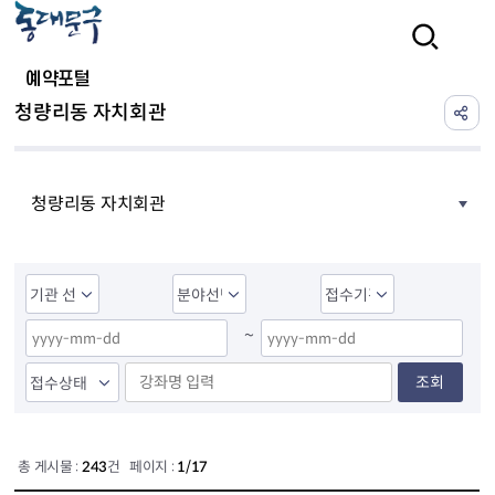
본문 바로가기
검색
예약포털
청량리동 자치회관
청량리동 자치회관
~
조회
총 게시물 :
243
건 페이지 :
1/17