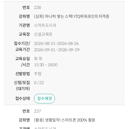
번호
238
강좌명
(심화) 하나씩 쌓는 스펙! ITQ파워포인트자격증
기관명
스마트도시과
교육장
신설교육장
접수기간
/
2026-08-21
~2026-08-26
교육기간
2026-09-01
~2026-09-29
교육요일
화 목
/시간
15:30 ~ 18:00
선발방법
추첨
신청/모집
0 / 22
(대기자)
접수상태
접수예정
번호
237
강좌명
(활용) 생활밀착! 스마트폰 200% 활용