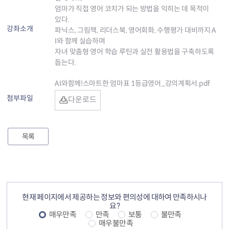
엄마가 직접 영어 코치가 되는 방법을 익히는 데 목적이
있다.
강좌소개
파닉스, 그림책, 리더스북, 영어회화, 수행평가 대비까지 A
I와 함께 실습하며
자녀 맞춤형 영어 학습 루틴과 실전 활용법을 구축하도록
돕는다.
AI와함께!스마트한 엄마표 1등급영어_강의계획서.pdf
첨부파일
다운로드
목록
컨텐츠 정보
컨텐츠 만족도 조사
현재 페이지에서 제공하는 정보와 편의성에 대하여 만족하시나
요?
매우만족
만족
보통
불만족
매우불만족