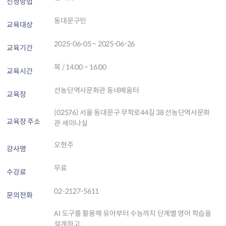
신청방법
동대문구민
교육대상
2025-06-05 ~ 2025-06-26
교육기간
목 / 14:00 ~ 16:00
교육시간
선농단역사문화관 동네배움터
교육장
(02576) 서울 동대문구 무학로44길 38 선농단역사문화
교육장 주소
관 세미나실
오현주
강사명
무료
수강료
02-2127-5611
문의전화
AI 도구를 활용해 유아부터 수능까지 단계별 영어 학습을
설계하고,