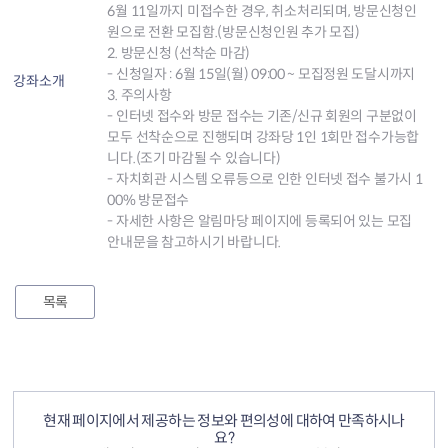
6월 11일까지 미접수한 경우, 취소처리되며, 방문신청인
원으로 전환 모집함.(방문신청인원 추가 모집)
2. 방문신청 (선착순 마감)
- 신청일자 : 6월 15일(월) 09:00 ~ 모집정원 도달시까지
강좌소개
3. 주의사항
- 인터넷 접수와 방문 접수는 기존/신규 회원의 구분없이
모두 선착순으로 진행되며 강좌당 1인 1회만 접수가능합
니다.(조기 마감될 수 있습니다)
- 자치회관 시스템 오류등으로 인한 인터넷 접수 불가시 1
00% 방문접수
- 자세한 사항은 알림마당 페이지에 등록되어 있는 모집
안내문을 참고하시기 바랍니다.
목록
컨텐츠 정보
컨텐츠 만족도 조사
현재 페이지에서 제공하는 정보와 편의성에 대하여 만족하시나
요?