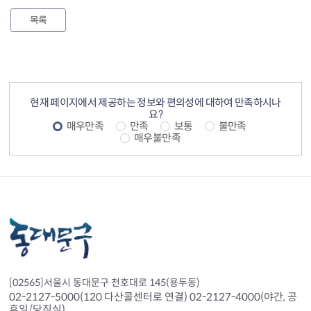
목록
컨텐츠 정보
컨텐츠 만족도 조사
현재 페이지에서 제공하는 정보와 편의성에 대하여 만족하시나
요?
매우만족
만족
보통
불만족
매우불만족
[02565]서울시 동대문구 천호대로 145(용두동)
02-2127-5000(120 다산콜센터로 연결) 02-2127-4000(야간, 공
휴일/당직실)