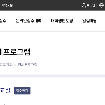
본문 바로가기
예약포털
로그인
접수
온라인접수내역
대학생멘토링
알림마당
체프로그램
전체
답십리1동 자치회관
교육강좌
전체프로그램
답십리2동 자치회관
용두동 자치회관
이문1동 자치회관
이문2동 자치회관
장안1동 자치회관
교실
접수마감
장안2동 자치회관
전농1동 자치회관