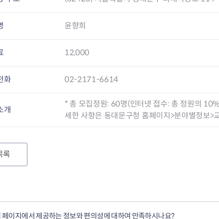
명
윤향희
료
12,000
전화
02-2171-6614
* 총 모집정원: 60명(인터넷 접수: 총 정원의 10
소개
세한 사항은 동대문구청 홈페이지>분야별정보>교
목록
 페이지에서 제공하는 정보와 편의성에 대하여 만족하시나요?