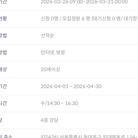
전농2동 자치회관
기간
2026-03-26 09:00~2026-03-31 00:00
제기동 자치회관
청량리동 자치회관
현황
신청
0
명 / 모집정원 6 명 (대기신청 0 명/ 대기정원
회기동 자치회관
휘경1동 자치회관
방법
선착순
휘경2동 자치회관
방법
인터넷, 방문
대상
20세이상
기간
2026-04-01 ~ 2026-04-30
시간
수/14:30 ~ 16:30
장
4층 강당
장 주소
(02426) 서울특별시 동대문구 외대역동로 114-