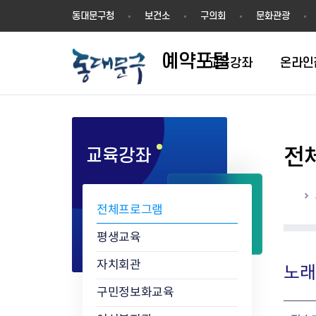
예
동대문구청
보건소
구의회
문화관광
약
포
예약포털
털
교육강좌
온라인
전
교육강좌
평생학습관
동네배움터
홈
전체프로그램
평생교육
자치회관
노래
구민정보화교육