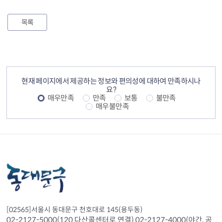
목록
컨텐츠 정보
컨텐츠 만족도 조사
현재 페이지에서 제공하는 정보와 편의성에 대하여 만족하시나
요?
매우만족
만족
보통
불만족
매우불만족
[02565]서울시 동대문구 천호대로 145(용두동)
02-2127-5000(120 다산콜센터로 연결) 02-2127-4000(야간, 공