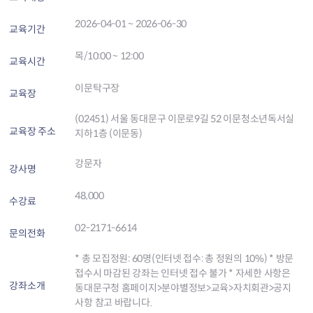
2026-04-01 ~ 2026-06-30
교육기간
목/10:00 ~ 12:00
교육시간
이문탁구장
교육장
(02451) 서울 동대문구 이문로9길 52 이문청소년독서실
교육장 주소
지하1층 (이문동)
강문자
강사명
48,000
수강료
02-2171-6614
문의전화
* 총 모집정원: 60명(인터넷 접수: 총 정원의 10%) * 방문
접수시 마감된 강좌는 인터넷 접수 불가 * 자세한 사항은
강좌소개
동대문구청 홈페이지>분야별정보>교육>자치회관>공지
사항 참고 바랍니다.