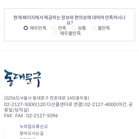
컨텐츠 정보
컨텐츠 만족도 조사
현재 페이지에서 제공하는 정보와 편의성에 대하여 만족하시나
요?
매우만족
만족
보통
불만족
매우불만족
[02565]서울시 동대문구 천호대로 145(용두동)
02-2127-5000(120 다산콜센터로 연결) 02-2127-4000(야간, 공
휴일/당직실)
FAX : FAX : 02-2127-5096
누리집오류신고
찾아오시는길