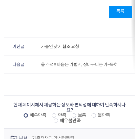
목록
이전글
가출인 찾기 협조 요청
다음글
올 추석!! 마음은 가볍게, 장바구니는 가~득히
컨텐츠 정보
컨텐츠 만족도 조사
현재 페이지에서 제공하는 정보와 편의성에 대하여 만족하시나
요?
매우만족
만족
보통
불만족
매우불만족
컨텐츠 담당자 정보
부서
가족정책과 양성평등팀