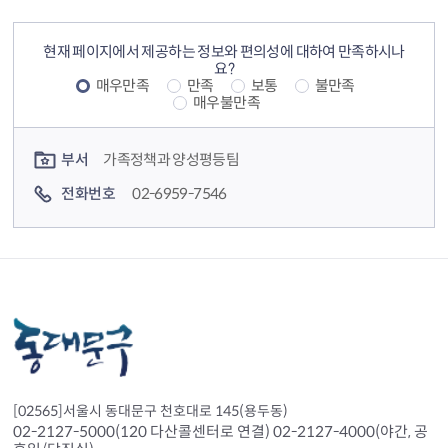
컨텐츠 정보
컨텐츠 만족도 조사
현재 페이지에서 제공하는 정보와 편의성에 대하여 만족하시나
요?
매우만족
만족
보통
불만족
매우불만족
컨텐츠 담당자 정보
부서
가족정책과 양성평등팀
전화번호
02-6959-7546
[02565]서울시 동대문구 천호대로 145(용두동)
02-2127-5000(120 다산콜센터로 연결) 02-2127-4000(야간, 공