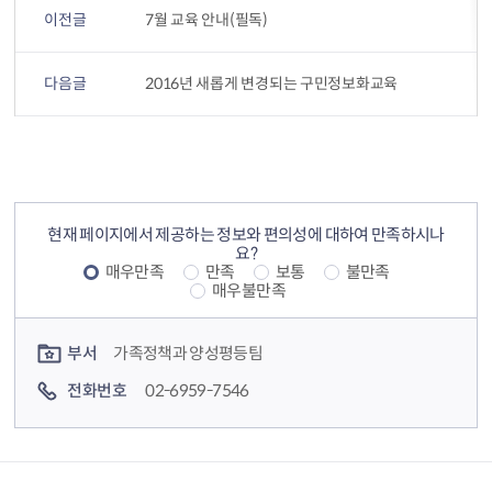
이전글
7월 교육 안내(필독)
다음글
2016년 새롭게 변경되는 구민정보화교육
컨텐츠 정보
컨텐츠 만족도 조사
현재 페이지에서 제공하는 정보와 편의성에 대하여 만족하시나
요?
매우만족
만족
보통
불만족
매우불만족
컨텐츠 담당자 정보
부서
가족정책과 양성평등팀
전화번호
02-6959-7546