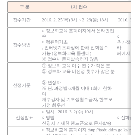
구 분
1차 접수
접수기간
2016. 2. 25(목) 9시 ~ 2. 29(월) 18시
2016. 3
○ 정보화교육 홈페이지에서 온라인접
수
○
○ 컴퓨터기초
추가접수
접수방법
, 인터넷기초과정에 한해 전화접
수
카
가능 (정보화교육 콜센터)
페
에서 
※ 접수시 문자발송하지 않음
① 정보화 교육 이수 횟수가 적은 분
② 정보화 교육 비선정 횟수가 많은 분
③ 연장자
선정기준
※ 단, 과정별 6개월 이내 1회에 한하
여
재수강자 및 기초생활수급자, 한부모
가정 최우선
○ 일시 : 2016. 3. 2(수) 10시
선정발표
○ 방법 :
○ 전화접
신청시 기재한 핸드폰으로 문자발송
○ 정보화교육 홈페이지 :
http://itedu.ddm.go.kr/intr