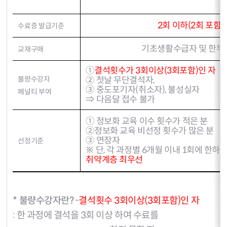
2회 이하(2회 포함)
수료증 발급기준
기초생활수급자 및 한부
교재구매
①
결석횟수가 3회이상(3회포함)인 자
불량수강자
② 첫날 무단결석자,
③ 중도포기자(취소자), 불성실자
페널티 부여
⇒ 다음달 접수 불가
① 정보화 교육 이수 횟수가 적은 분
②
정보화 교육 비선정 횟수가 많은 분
③ 연장자
선정기준
※ 단, 각 과정별 6개월 이내 1회에 한하
취약계층 최우선
* 불량수강자란?
-
결석횟수 3회이상(3회포함)인 자
: 한 과정에 결석을 3회 이상 하여 수료를