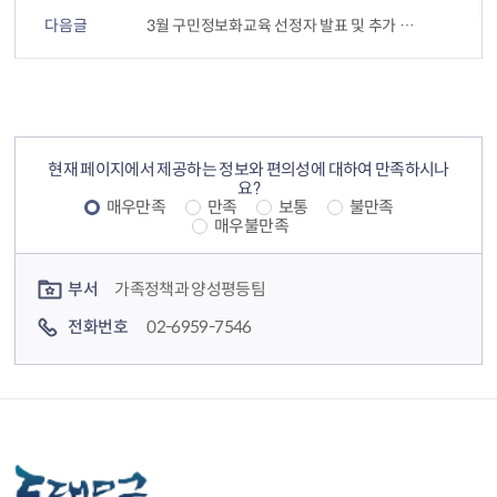
다음글
3월 구민정보화교육 선정자 발표 및 추가 접수 안내
컨텐츠 정보
컨텐츠 만족도 조사
현재 페이지에서 제공하는 정보와 편의성에 대하여 만족하시나
요?
매우만족
만족
보통
불만족
매우불만족
컨텐츠 담당자 정보
부서
가족정책과 양성평등팀
전화번호
02-6959-7546