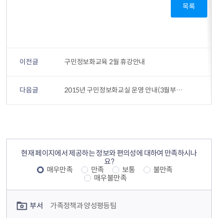
목록
이전글
구민정보화교육 2월 휴강안내
다음글
2015년 구민정보화교실 운영 안내(3월부터 시행)
컨텐츠 정보
컨텐츠 만족도 조사
현재 페이지에서 제공하는 정보와 편의성에 대하여 만족하시나
요?
매우만족
만족
보통
불만족
매우불만족
컨텐츠 담당자 정보
부서
가족정책과 양성평등팀