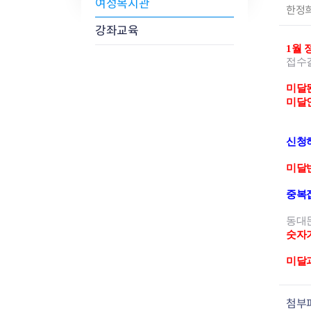
여성복지관
작
한정
성
강좌교육
자
1월 
:
접수
미달된
미달
신청
미달반
중복
동대
숫자
미달
첨부