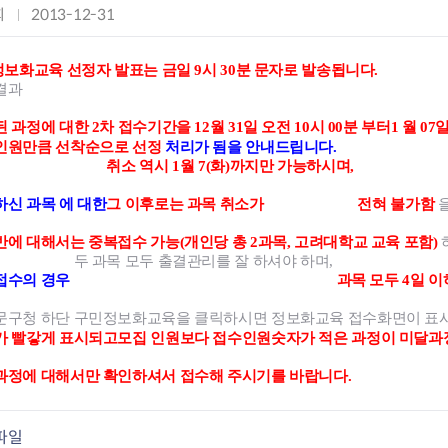
전농2동 자치회관
희
작
2013-12-31
제기동 자치회관
성
청량리동 자치회관
일
정보화교육 선정자 발표는 금일 9시 30분 문자로 발송됩니다.
회기동 자치회관
:
결과
휘경1동 자치회관
휘경2동 자치회관
 과정에 대한 2차 접수기간을 12월 31일 오전 10시 00분 부터1
월 07
인원만큼 선착순으로 선정
처리가 됨을 안내드립니다.
취소 역시 1월 7(화)까지만 가능하시며,
하신 과목
에 대한
그 이후로는 과목 취소가
전혀 불가함
에 대해서는 중복접수 가능(개인당 총 2과목, 고려대학교 교육 포함)
두 과목 모두 출결관리를 잘 하셔야 하며,
접수의 경우
과목 모두 4일 
문구청 하단 구민정보화교육을 클릭하시면 정보화교육 접수화면이 표
가 빨갛게 표시되고
모집 인원보다 접수인원숫자가 적은 과정이 미달과
과정에 대해서만 확인하셔서 접수해 주시기를 바랍니다.
파일