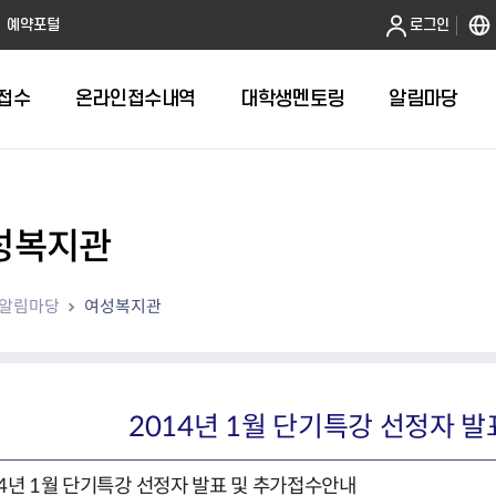
본문 바로가기
예약포털
로그인
접수
온라인접수내역
대학생멘토링
알림마당
성복지관
전체
답십리1동 자치회관
알림마당
여성복지관
답십리2동 자치회관
용두동 자치회관
이문1동 자치회관
이문2동 자치회관
2014년 1월 단기특강 선정자 
장안1동 자치회관
장안2동 자치회관
전농1동 자치회관
14년 1월 단기특강 선정자 발표 및 추가접수안내