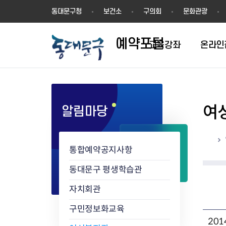
예
동대문구청
보건소
구의회
문화관광
약
포
예약포털
털
교육강좌
온라인
여
알림마당
평생학습관
동네배움터
홈
통합예약공지사항
동대문구 평생학습관
자치회관
구민정보화교육
20