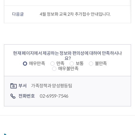
다음글
4월 정보화 교육 2차 추가접수 안내입니다.
컨텐츠 정보
컨텐츠 만족도 조사
현재 페이지에서 제공하는 정보와 편의성에 대하여 만족하시나
요?
매우만족
만족
보통
불만족
매우불만족
컨텐츠 담당자 정보
부서
가족정책과 양성평등팀
전화번호
02-6959-7546