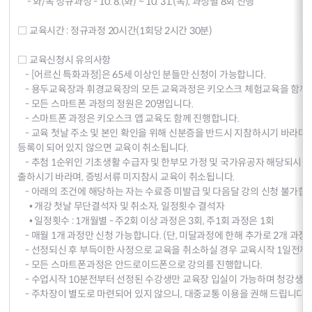
- 화/목 정규과정 - 10. 8.(화) ~ 10. 31.(목), 과정별 8회 진행
□ 교육시간 : 정규과정 20시간(1회당 2시간 30분)
□ 교육신청시 유의사항
- [어르신 특화과정]은 65세 이상인 분들만 신청이 가능합니다.
- 용두교육장과 휘경교육장의 모든 교육과정은 키오스크 체험교육을 함께
- 모든 스마트폰 과정의 정원은 20명입니다.
- 스마트폰 과정은 키오스크 앱 교육도 함께 진행합니다.
- 교육 첫날 주소 및 본인 확인을 위해 신분증을 반드시 지참하시기 바라며
등록이 되어 있지 않으면 교육이 취소됩니다.
- 추첨 1순위인 기초생활 수급자 및 한부모 가정 및 국가유공자 해당되시는
출하시기 바라며, 증빙서류 미지참시 교육이 취소됩니다.
- 아래의 조건에 해당하는 자는 수료증 미발급 및 다음달 강의 신청 불가합
• 개강 첫날 무단결석자 및 취소자, 일정횟수 결석자
• 일정횟수 : 1개월별 - 주2회 이상 과정은 3회, 주1회 과정은 1회
- 매월 1개 과정만 신청 가능합니다. (단, 미달과정에 한해 추가로 2개 과정
- 선정되신 후 부득이한 사정으로 교육을 취소하실 경우 교육시작 1일전까
- 모든 스마트폰과정은 안드로이드폰으로 강의를 진행합니다.
- 수업시작 10분전부터 선정된 수강생만 교육장 입실이 가능하며 청강생은
- 주차장이 별도로 마련되어 있지 않으니, 대중교통 이용을 권해 드립니다.