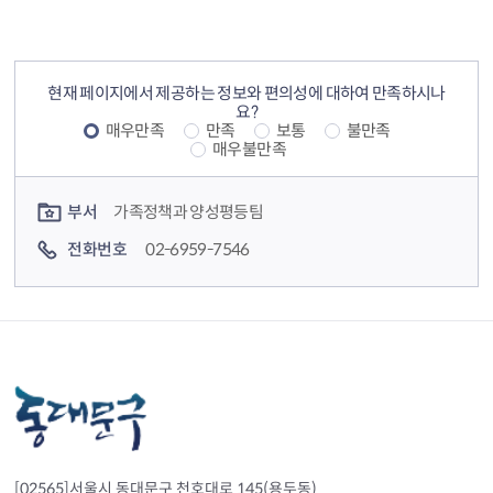
컨텐츠 정보
컨텐츠 만족도 조사
현재 페이지에서 제공하는 정보와 편의성에 대하여 만족하시나
요?
매우만족
만족
보통
불만족
매우불만족
컨텐츠 담당자 정보
부서
가족정책과 양성평등팀
전화번호
02-6959-7546
[02565]서울시 동대문구 천호대로 145(용두동)