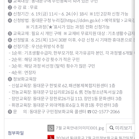
❶ 교육대상 : 동대문구에 주민등록이 되어 있는 구민
❷ 수 강 료 : 무료
❸ 신청기간 : 6. 19.(금) 11시 ~ 6. 24.(수) 18시 ※1인 2강좌 신청 가능
❹ 신청방법 : 동대문구청 누리집(
https://ddm.go.kr
) > 예약포털 > 교육
※ 기초과정(‘★’표시가 있는 과정) 전화 신청가능
❺ 교육교재 : 필요 시 개인 구매 ※ 교재비 무료지원 대상 : 기초생활수급자,
❻ 선정발표 : 6. 25.(목) 13시 30분 이후, 수강 신청 시 기재한 휴대폰으로 
❼ 선정기준 : 우선순위방식 추첨
- 1순위 : 기초생활수급자, 한부모가정, 국가유공자 본인, 각 과정별 6개월 
- 2순위 : 해당 과정 수강 횟수가 적은 구민
- 3순위 : 해당 과정 비선정 (탈락) 횟수가 많은 구민
- 4순위 : 연장자
❽ 정보화교육장
- 신설교육장: 동대문구 한빛로 62, 패션봉제복합지원센터 1층
- 전농교육장: 동대문구 답십리로26길 6, 舊 전농청소년독서실 2층
- 장안교육장: 동대문구 장한로26가길 113, 장안1동 문화센터 3층
- 휘경교육장: 동대문구 외대역동로6길 3, 휘경1동 주민센터 3층
❾ 문 의 : 동대문구 구민정보화교육 콜센터 ☎ 02-1577-2066
미리보기
7월 교육안내(이미지)001.jpg
첨부파일
2026년 동대문구 7월 구민정보화교육 월간일정.pd