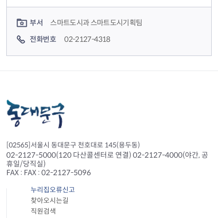
컨텐츠 담당자 정보
부서
스마트도시과 스마트도시기획팀
전화번호
02-2127-4318
[02565]서울시 동대문구 천호대로 145(용두동)
02-2127-5000(120 다산콜센터로 연결) 02-2127-4000(야간, 공
휴일/당직실)
FAX : FAX : 02-2127-5096
누리집오류신고
찾아오시는길
직원검색