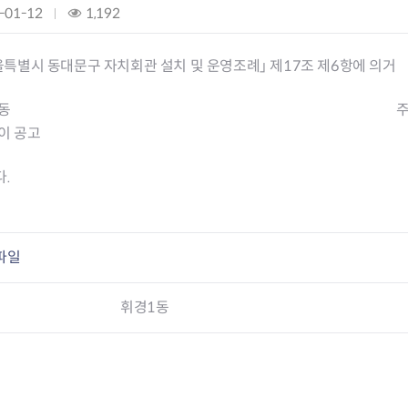
전농2동 자치회관
-01-12
조
1,192
제기동 자치회관
회
청량리동 자치회관
:
울특별시 동대문구 자치회관 설치 및 운영조례」 제17조 제6항에 의거
회기동 자치회관
휘경1동 자치회관
동
휘경2동 자치회관
이 공고
.
파일
휘경1동