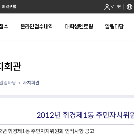
본문 바로가기
예약포털
로그인
접수
온라인접수내역
대학생멘토링
알림마당
치회관
전체
답십리1동 자치회관
알림마당
자치회관
답십리2동 자치회관
용두동 자치회관
이문1동 자치회관
이문2동 자치회관
2012년 휘경제1동 주민자치위
장안1동 자치회관
장안2동 자치회관
전농1동 자치회관
12년 휘경제1동 주민자치위원회 인적사항 공고