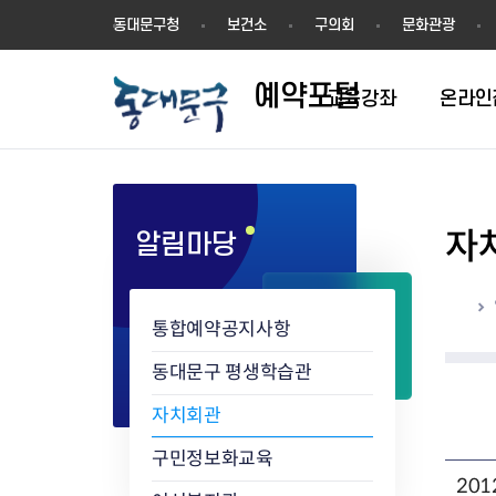
예
동대문구청
보건소
구의회
문화관광
약
포
예약포털
털
교육강좌
온라인
자
알림마당
평생학습관
동네배움터
홈
통합예약공지사항
동대문구 평생학습관
자치회관
구민정보화교육
20