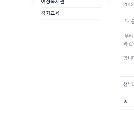
여성복지관
작
2012
성
강좌교육
일
「서
:
우리
과 같
합니다
첨부
동