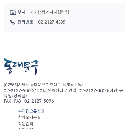
컨텐츠 담당자 정보
부서
자치행정과 자치협력팀
전화번호
02-2127-4385
[02565]서울시 동대문구 천호대로 145(용두동)
02-2127-5000(120 다산콜센터로 연결) 02-2127-4000(야간, 공
휴일/당직실)
FAX : FAX : 02-2127-5096
누리집오류신고
찾아오시는길
직원검색