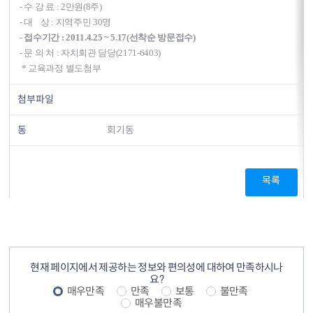
- 수 강 료 : 2만원(8주)
- 대 상 : 지역주민 30명
-
접수기간 : 2011.4.25 ~ 5.17(선착순
방문접수)
- 문 의 처 : 자치회관 담당(2171-6403)
* 교육과정 별도첨부
첨부파일
동
회기동
목록
컨텐츠 정보
컨텐츠 만족도 조사
현재 페이지에서 제공하는 정보와 편의성에 대하여 만족하시나
요?
매우만족
만족
보통
불만족
매우불만족