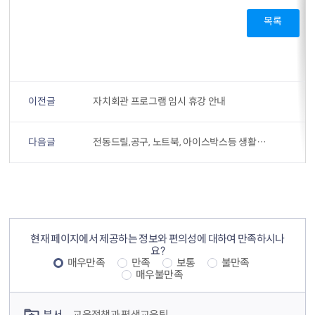
목록
이전글
자치회관 프로그램 임시 휴강 안내
다음글
전동드릴,공구, 노트북, 아이스박스등 생활용품 이젠 주민센터서 빌려쓰세요
컨텐츠 정보
컨텐츠 만족도 조사
현재 페이지에서 제공하는 정보와 편의성에 대하여 만족하시나
요?
매우만족
만족
보통
불만족
매우불만족
컨텐츠 담당자 정보
부서
교육정책과 평생교육팀