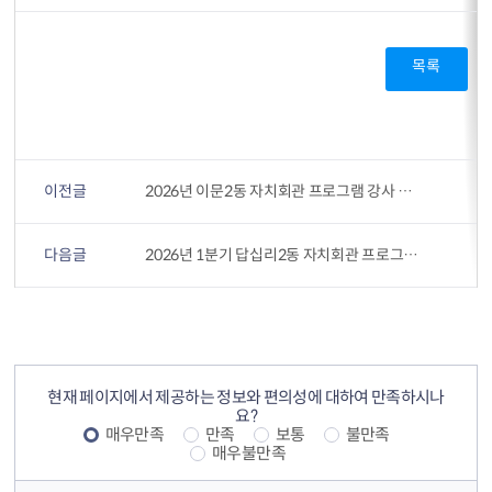
목록
이전글
2026년 이문2동 자치회관 프로그램 강사 공개모집
다음글
2026년 1분기 답십리2동 자치회관 프로그램 수강생 모집 안내
컨텐츠 정보
컨텐츠 만족도 조사
현재 페이지에서 제공하는 정보와 편의성에 대하여 만족하시나
요?
매우만족
만족
보통
불만족
매우불만족
컨텐츠 담당자 정보