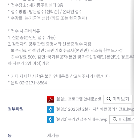
* 접수장소 : 제기동주민센터 3층
* 접수방법 : 방문접수(선착순) / 온라인 접수
* 수강료 : 분기금액 선납 (카드 또는 현금 결제)
* 접수 시 구비서류
1. 신분증(본인만 접수 가능)
2. 감면자의 경우 관련 증명서와 신분증 필수 지참
※ 수강료 전액 감면 : 국민기초수급자(본인만), 저소득 한부모가정
※ 수강료 50% 감면 : 국가유공자(본인 및 가족), 장애인(본인만), 경로우대
하 자녀가 2명 이상)가정
* 기타 자세한 사항은 붙임 안내문을 참고해주시기 바랍니다.
* 문의 02-2171-6564
미리보기
[붙임1] 프로그램 안내문.pdf
첨부파일
[붙임2] 2025년 2분기 자치회관 강의시간표.hwp
미리보기
[붙임3] 온라인 접수 안내문.hwp
동
제기동