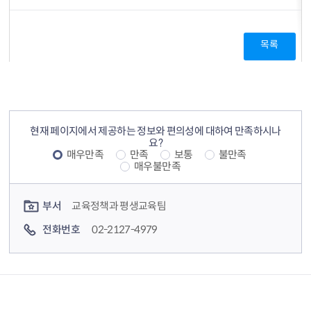
목록
컨텐츠 정보
컨텐츠 만족도 조사
현재 페이지에서 제공하는 정보와 편의성에 대하여 만족하시나
요?
매우만족
만족
보통
불만족
매우불만족
컨텐츠 담당자 정보
부서
교육정책과 평생교육팀
전화번호
02-2127-4979