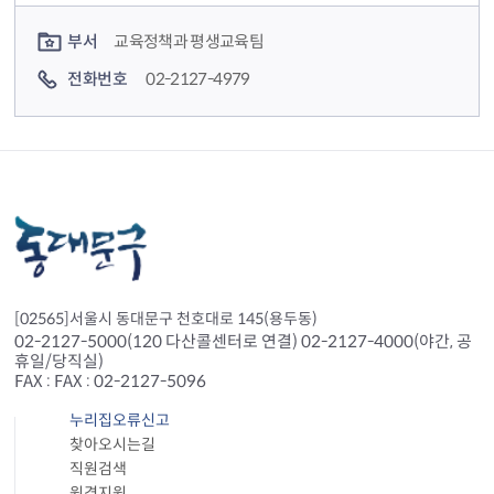
컨텐츠 담당자 정보
부서
교육정책과 평생교육팀
전화번호
02-2127-4979
[02565]서울시 동대문구 천호대로 145(용두동)
02-2127-5000(120 다산콜센터로 연결) 02-2127-4000(야간, 공
휴일/당직실)
FAX : FAX : 02-2127-5096
누리집오류신고
찾아오시는길
직원검색
원격지원