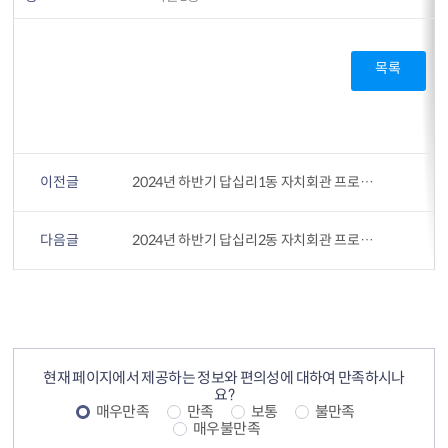
목록
이전글
2024년 하반기 답십리1동 자치회관 프로그램 수강료 수입 및 지출내역 공고
다음글
2024년 하반기 답십리2동 자치회관 프로그램 수강료 수입 및 지출내역 공고
컨텐츠 정보
컨텐츠 만족도 조사
현재 페이지에서 제공하는 정보와 편의성에 대하여 만족하시나
요?
매우만족
만족
보통
불만족
매우불만족