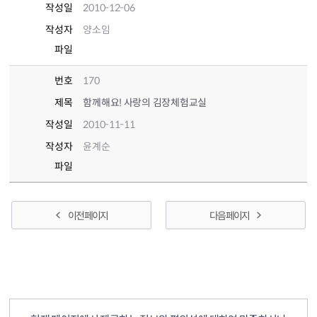
작성일
2010-12-06
작성자
양소임
파일
번호
170
제목
함께해요! 사랑의 김장체험교실
작성일
2010-11-11
작성자
윤계순
파일
이전 페이지
다음 페이지
컨텐츠 정보
컨텐츠 만족도 조사