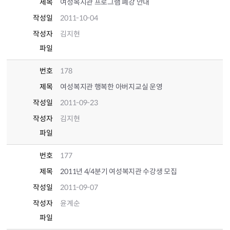
제목
여성복지관 프로그램 폐강 안내
작성일
2011-10-04
작성자
김지현
파일
번호
178
제목
여성복지관 행복한 아버지교실 운영
작성일
2011-09-23
작성자
김지현
파일
번호
177
제목
2011년 4/4분기 여성복지관 수강생 모집
작성일
2011-09-07
작성자
윤계순
파일