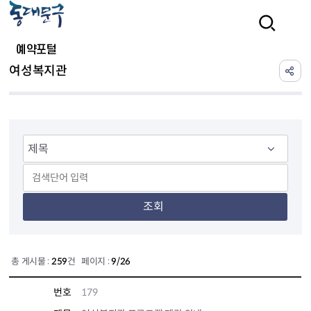
본문 바로가기
검색
예약포털
여성복지관
조회
총 게시물 :
259
건 페이지 :
9/26
번호
179