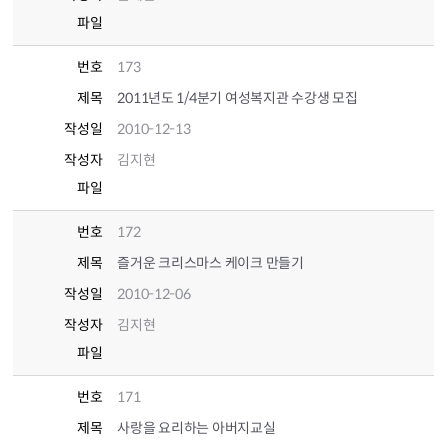
파일
번호
173
제목
2011년도 1/4분기 여성복지관 수강생 모집
작성일
2010-12-13
작성자
김지현
파일
번호
172
제목
즐거운 크리스마스 케이크 만들기
작성일
2010-12-06
작성자
김지현
파일
번호
171
제목
사랑을 요리하는 아버지교실