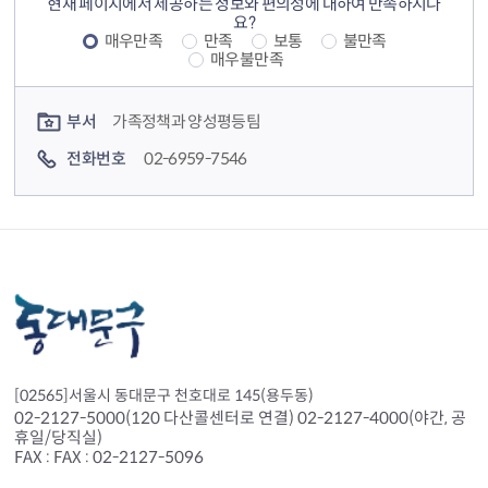
현재 페이지에서 제공하는 정보와 편의성에 대하여 만족하시나
요?
매우만족
만족
보통
불만족
매우불만족
컨텐츠 담당자 정보
부서
가족정책과 양성평등팀
전화번호
02-6959-7546
[02565]서울시 동대문구 천호대로 145(용두동)
02-2127-5000(120 다산콜센터로 연결) 02-2127-4000(야간, 공
휴일/당직실)
FAX : FAX : 02-2127-5096